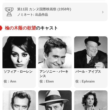
第11回 カンヌ国際映画祭 (1958年)
ノミネート: 出品作品
楡の木蔭の欲望
のキャスト
ソフィア・ローレン
アンソニー・パーキ
バール・アイブス
ンス
役：Ann
役：Eben
役：Ephraim