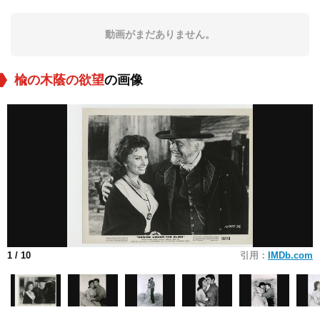
動画がまだありません。
楡の木蔭の欲望
の画像
1
/ 10
引用：
IMDb.com