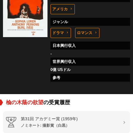
アメリカ
ジャンル
ドラマ
ロマンス
日本興行収入
-
世界興行収入
0億 USドル
参考
楡の木蔭の欲望
の受賞履歴
第31回 アカデミー賞 (1959年)
ノミネート: 撮影賞（白黒）