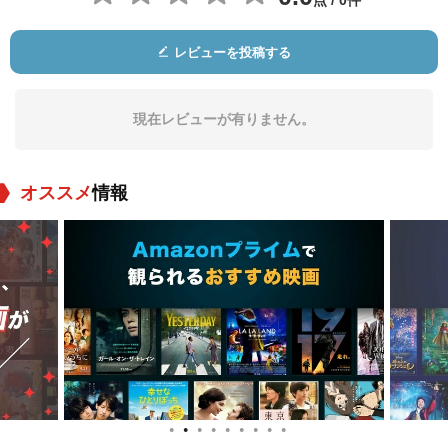
点 / 0件
レビューを投稿する
Jamie Forster
Ezelle Poule
役：Farmer
役：Farm Woman
現在レビューが有りません。
オススメ
情報
●
●
●
●
●
●
●
●
●