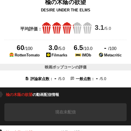
楡の木蔭の欲望
DESIRE UNDER THE ELMS
3.1
/5.0
平均評価：
60
3.0
6.5
-
/100
/5.0
/10.0
/100
RottenTomato
Filmarks
IMDb
Metacritic
映画ポップコーンの評価
-
-
評論家点数：
/5.0
一般点数：
/5.0
楡の木蔭の欲望
の動画配信情報
現在未配信