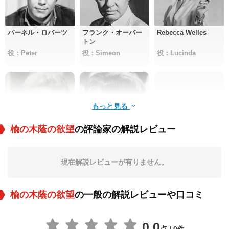
パーネル・ロバーツ
フランク・オーバー
Rebecca Welles
トン
役：Peter
役：Simeon
役：Lucinda
もっと見る
楡の木蔭の欲望
の評論家の解説レビュー
ジーン・ウィルス
アン・セイモア
Roy Fant
現在解説レビューが有りません。
役：Florence
役：Eben's_Mother
役：Fiddler
楡の木蔭の欲望
の一般の解説レビューや口コミ
0.0