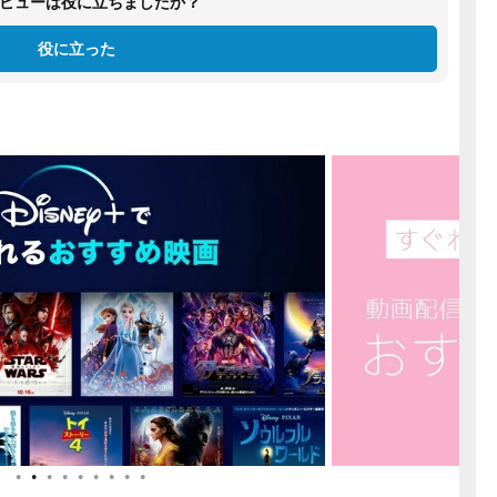
ビューは役に立ちましたか？
役に立った
●
●
●
●
●
●
●
●
●