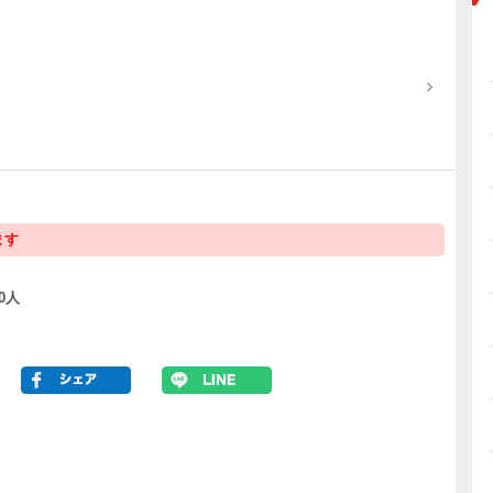
ます
0人