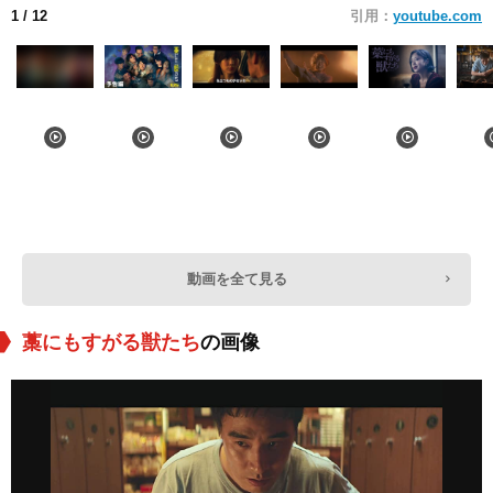
1
/ 12
引用：
youtube.com
動画を全て見る
藁にもすがる獣たち
の画像