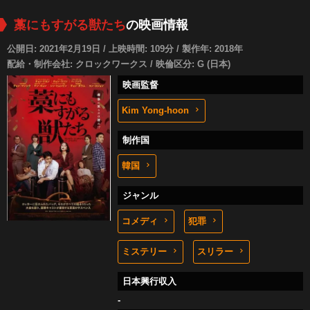
藁にもすがる獣たち
の映画情報
公開日: 2021年2月19日 / 上映時間: 109分 / 製作年: 2018年
配給・制作会社: クロックワークス / 映倫区分: G (日本)
映画監督
Kim Yong-hoon
制作国
韓国
ジャンル
コメディ
犯罪
ミステリー
スリラー
日本興行収入
-