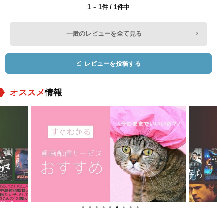
1 ~ 1件 / 1件中
一般のレビューを全て見る
Hwang In-sung
役：Announcer
レビューを投稿する
オススメ
情報
●
●
●
●
●
●
●
●
●