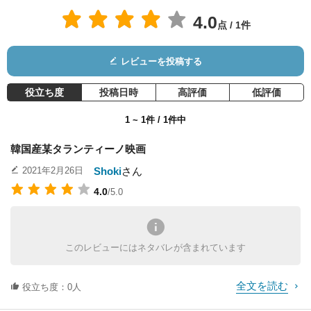
4.0
点 / 1件
レビューを投稿する
金準韓
ホ・ドンウォン
Bae Jin-woong
役：Jae-hoon
役：Sauna Manager
役：Catfish
役立ち度
投稿日時
高評価
低評価
1 ~ 1件 / 1件中
韓国産某タランティーノ映画
Shoki
さん
2021年2月26日
4.0
/5.0
ユン・ジェムン
Kwon Hyeok-beom
李伊潭
役：Myung-gu
役：Yoon-ho
役：Joong-man's Da
このレビューにはネタバレが含まれています
ughter
全文を読む
役立ち度：0人