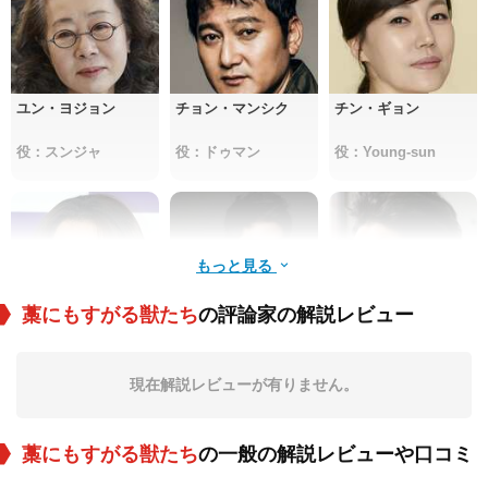
ユン・ヨジョン
チョン・マンシク
チン・ギョン
役：スンジャ
役：ドゥマン
役：Young-sun
もっと見る
藁にもすがる獣たち
の評論家の解説レビュー
申鉉彬
チョン・カラム
パク・ジファン
現在解説レビューが有りません。
役：Mi-ran
役：Jin-tae
役：Bungeo
藁にもすがる獣たち
の一般の解説レビューや口コミ