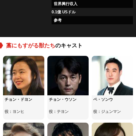
世界興行収入
0.1億 USドル
参考
藁にもすがる獣たち
のキャスト
チョン・ドヨン
チョン・ウソン
ペ・ソンウ
役：ヨンヒ
役：テヨン
役：ジュンマン