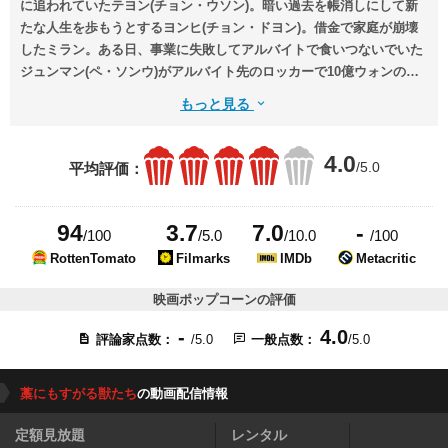
に追われていたテヨン(チョン・ウソン)。暗い過去を帳消しにして新
たな人生を歩もうとするヨンヒ(チョン・ドヨン)。借金で家庭が崩壊
したミラン。ある日、事業に失敗してアルバイトで食いつないでいた
ジュンマン(ペ・ソンウ)がアルバイト先のロッカーで10億ウォンの入
ったバッグを見つけたことから、それぞれの欲望が交錯する。
もっと見る
4.0
/5.0
平均評価：
94
3.7
7.0
-
/100
/5.0
/10.0
/100
RottenTomato
Filmarks
IMDb
Metacritic
映画ポップコーンの評価
-
4.0
評論家点数：
/5.0
一般点数：
/5.0
藁にもすがる獣たち
の動画配信情報
定額見放題
レンタル