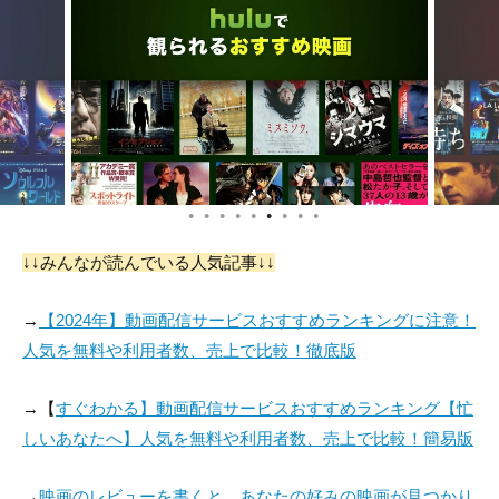
●
●
●
●
●
●
●
●
●
↓↓みんなが読んでいる人気記事↓↓
→
【2024年】動画配信サービスおすすめランキングに注意！
人気を無料や利用者数、売上で比較！徹底版
→【
すぐわかる】動画配信サービスおすすめランキング【忙
しいあなたへ】人気を無料や利用者数、売上で比較！簡易版
→
映画のレビューを書くと、あなたの好みの映画が見つかり