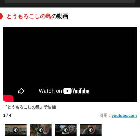
とうもろこしの島
の動画
『とうもろこしの島』予告編
1
/ 4
引用：
youtube.com