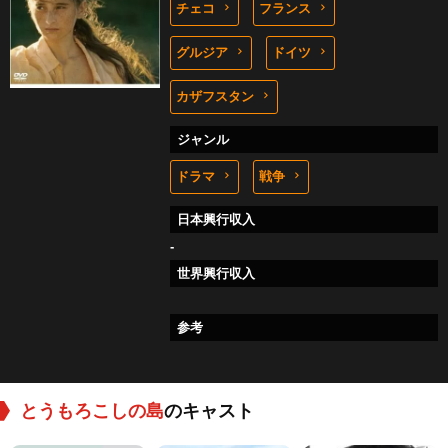
チェコ
フランス
グルジア
ドイツ
カザフスタン
ジャンル
ドラマ
戦争
日本興行収入
-
世界興行収入
参考
とうもろこしの島
のキャスト