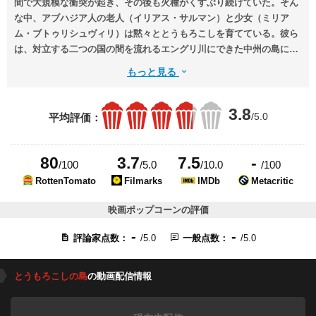
間で大規模な衝突が起き、その後も火種がくすぶり続けていた。そん
な中、アブハジア人の老人（イリアス・サルマン）と少女（ミリア
ム・ブトゥリシュヴィリ）は黙々ととうもろこしを育てている。彼ら
は、対立する二つの国の間を流れるエングリ川にできた中州の島に小
舟で渡り、とうもろこしの種を植え……。
もっと見る
3.8
/5.0
平均評価：
80
3.7
7.5
-
/100
/5.0
/10.0
/100
RottenTomato
Filmarks
IMDb
Metacritic
映画ポップコーンの評価
-
-
評論家点数：
/5.0
一般点数：
/5.0
とうもろこしの島
の動画配信情報