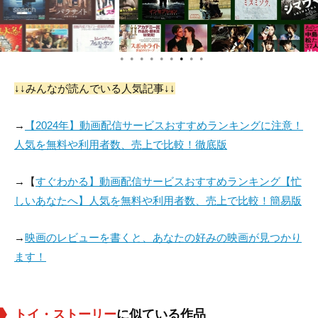
●
●
●
●
●
●
●
●
●
↓↓みんなが読んでいる人気記事↓↓
→
【2024年】動画配信サービスおすすめランキングに注意！
人気を無料や利用者数、売上で比較！徹底版
→【
すぐわかる】動画配信サービスおすすめランキング【忙
しいあなたへ】人気を無料や利用者数、売上で比較！簡易版
→
映画のレビューを書くと、あなたの好みの映画が見つかり
ます！
トイ・ストーリー
に似ている作品