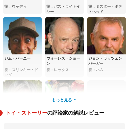
役：ウッディ
役：バズ・ライトイ
役：ミスター・ポテ
ヤー
トヘッド
ジム・バーニー
ウォーレス・ショー
ジョン・ラッツェン
ン
バーガー
役：スリンキー・ド
役：レックス
役：ハム
ッグ
もっと見る
トイ・ストーリー
の評論家の解説レビュー
アニー・ポッツ
ジョン・モリス
エリック・フォン・
デットン