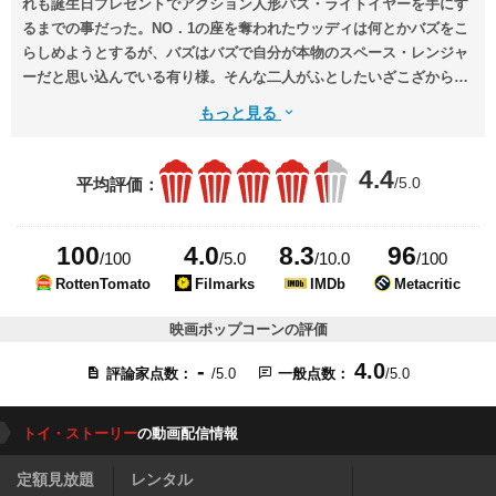
れも誕生日プレゼントでアクション人形バズ・ライトイヤーを手にす
るまでの事だった。NO．1の座を奪われたウッディは何とかバズをこ
らしめようとするが、バズはバズで自分が本物のスペース・レンジャ
ーだと思い込んでいる有り様。そんな二人がふとしたいざこざから外
の世界に飛び出してしまう。なんとか我が家へ帰還しようとする二人
もっと見る
だが、なんとアンディの隣に住む悪ガキのシドに捕まってしまっ
た……。
4.4
/5.0
平均評価：
100
4.0
8.3
96
/100
/5.0
/10.0
/100
RottenTomato
Filmarks
IMDb
Metacritic
映画ポップコーンの評価
-
4.0
評論家点数：
/5.0
一般点数：
/5.0
トイ・ストーリー
の動画配信情報
定額見放題
レンタル