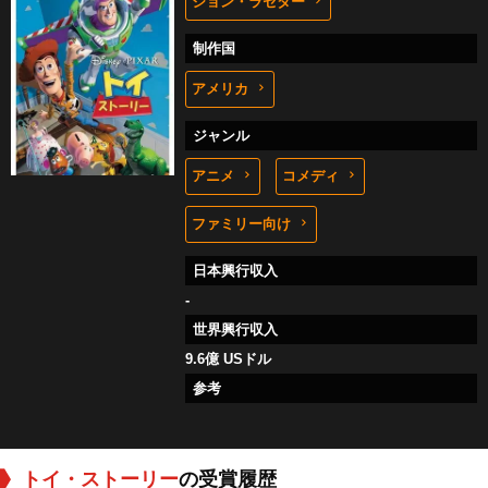
ジョン・ラセター
制作国
アメリカ
ジャンル
アニメ
コメディ
ファミリー向け
日本興行収入
-
世界興行収入
9.6億 USドル
参考
トイ・ストーリー
の受賞履歴