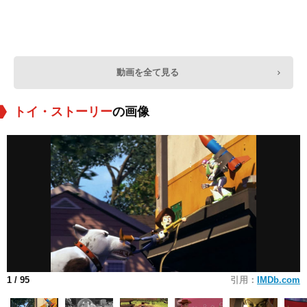
動画を全て見る
トイ・ストーリー
の画像
1
/ 95
引用：
IMDb.com