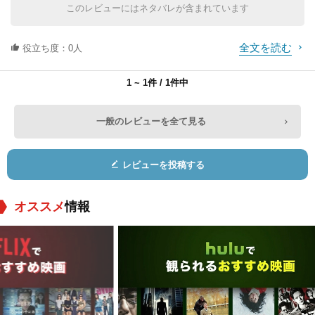
役：TVアナウンサー
役：Shark / Rocky G
役：Wounded Soldi
このレビューにはネタバレが含まれています
ibraltar (voice)
er (voice)
全文を読む
役立ち度：0人
1 ~ 1件 / 1件中
一般のレビューを全て見る
Greg Berg
Lisa Bradley
Kendall
Cunningham
役：Local Announc
役：Kid (voice)
役：Kid (voice)
レビューを投稿する
er (voice)
オススメ
情報