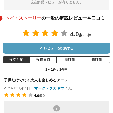
現在解説レビューが有りません。
役：ボー・ピープ
役：アンディ
役：シド
トイ・ストーリー
の一般の解説レビューや口コミ
4.0
点 / 3件
レビューを投稿する
ローリー・メトカー
R・リー・アーメイ
Sarah Freeman
フ
役：アンディの母
役：軍曹
役：Hannah (voice)
役立ち度
投稿日時
高評価
低評価
1 ~ 1件 / 1件中
子供だけでなく大人も楽しめるアニメ
マーク・タカヤマ
さん
2021年1月31日
4.0
/5.0
ペン・ジレット
Jack Angel
Spencer Aste