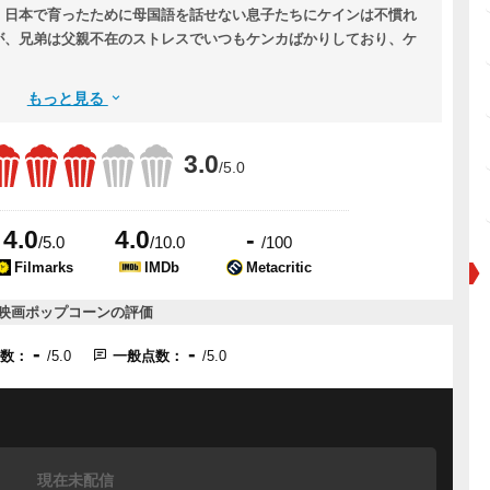
。日本で育ったために母国語を話せない息子たちにケインは不慣れ
が、兄弟は父親不在のストレスでいつもケンカばかりしており、ケ
もっと見る
3.0
/5.0
4.0
4.0
-
/5.0
/10.0
/100
Filmarks
IMDb
Metacritic
映画ポップコーンの評価
-
-
点数：
/5.0
一般点数：
/5.0
現在未配信