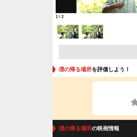
1
/ 2
僕の帰る場所
を評価しよう！
僕の帰る場所
の映画情報