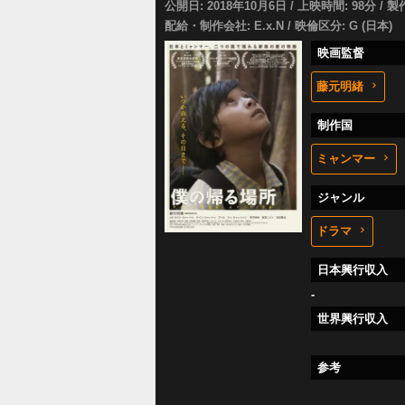
公開日: 2018年10月6日 / 上映時間: 98分 / 製
配給・制作会社: E.x.N / 映倫区分: G (日本)
映画監督
藤元明緒
制作国
ミャンマー
ジャンル
ドラマ
日本興行収入
-
世界興行収入
参考