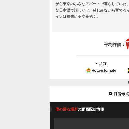
がら東京の小さなアパートで暮らしていた
な日本語で話しかけ、慈しみながら育てる
インは将来に不安を抱く。
平均評価：
-
/100
RottenTomato
評論家
僕の帰る場所
の動画配信情報