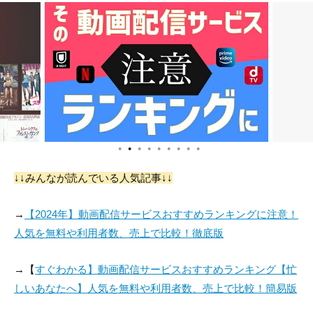
●
●
●
●
●
●
●
●
●
↓↓みんなが読んでいる人気記事↓↓
→
【2024年】動画配信サービスおすすめランキングに注意！
人気を無料や利用者数、売上で比較！徹底版
→【
すぐわかる】動画配信サービスおすすめランキング【忙
しいあなたへ】人気を無料や利用者数、売上で比較！簡易版