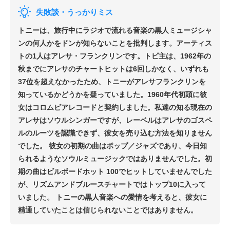
失敗談・うっかりミス
トニーは、旅行中にラジオで流れる音楽の黒人ミュージシャ
ンの何人かをドンが知らないことを批判します。アーティス
トの1人はアレサ・フランクリンです。トピ主は、1962年の
秋までにアレサのチャートヒットは6回しかなく、いずれも
37位を超えなかったため、トニーがアレサフランクリンを
知っているかどうかを疑っていました。1960年代初頭に彼
女はコロムビアレコードと契約しました。私達の知る現在の
アレサはソウルシンガーですが、レーベルはアレサのゴスペ
ルのルーツを認識できず、彼女を売り込む方法を知りません
でした。 彼女の初期の曲はポップ／ジャズであり、今日知
られるようなソウルミュージックではありませんでした。初
期の曲はビルボードホット 100でヒットしていませんでした
が、リズムアンドブルースチャートではトップ10に入って
いました。 トニーの黒人音楽への愛情を考えると、彼女に
精通していたことは信じられないことではありません。