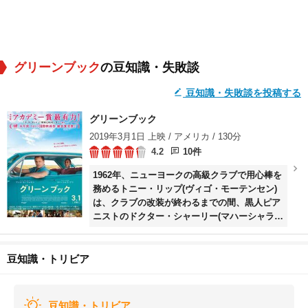
グリーンブック
の豆知識・失敗談
豆知識・失敗談を投稿する
グリーンブック
2019年3月1日 上映 / アメリカ / 130分
4.2
10件
1962年、ニューヨークの高級クラブで用心棒を
務めるトニー・リップ(ヴィゴ・モーテンセン)
は、クラブの改装が終わるまでの間、黒人ピア
ニストのドクター・シャーリー(マハーシャラ・
アリ)の運転手として働くことになる。シャーリ
ーは人種差別が根強く残る南部への演奏ツアー
を計画していて、二人は黒人用旅行ガイド「グ
豆知識・トリビア
リーンブック」を頼りに旅立つ。出自も性格も
違う彼らは衝突を繰り返すが、少しずつ打ち解
けていく。
豆知識・トリビア