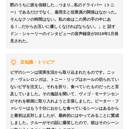
黙のうちに彼を信頼した…つまり...私のドライバー（トニ
ー）であるだけでなく、雇用主と従業員の関係はなかった。
そんなクソの時間はない。私の命はこの男の手の中にあ
る！...だからお互いに優しくなければならない。」と 話す
ドン・シャーリーのインタビューの音声録音が2019年1月発
見された。
豆知識・トリビア
ピザのシーンは現実生活から取り込まれたものです。ニッ
ク・ヴェレロンガは、トニー・リップはホールの切られてい
ないピザを注文し、それを折り、食べていたものだったと言
及していました。その逸話を聞いて、ヴィゴ・モーテンセン
がそれを映画に取り入れようと主張しました。ピーター・フ
ァレリーはもう十分におかしな食べているシーンはあるから
と最初は反対しましたが、最終的にはやってみることに賛成
しました。クルーがその話に爆笑したので、彼はそのシーン