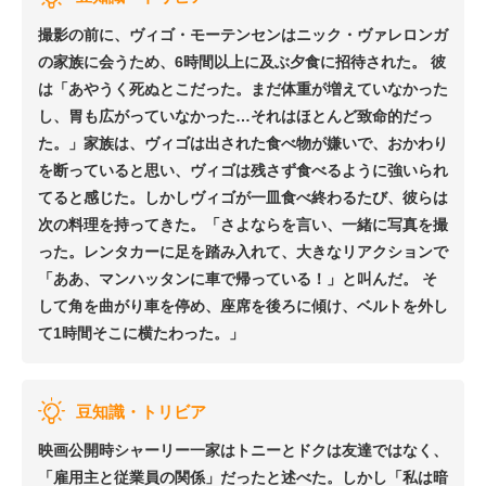
撮影の前に、ヴィゴ・モーテンセンはニック・ヴァレロンガ
の家族に会うため、6時間以上に及ぶ夕食に招待された。 彼
は「あやうく死ぬとこだった。まだ体重が増えていなかった
し、胃も広がっていなかった…それはほとんど致命的だっ
た。」家族は、ヴィゴは出された食べ物が嫌いで、おかわり
を断っていると思い、ヴィゴは残さず食べるように強いられ
てると感じた。しかしヴィゴが一皿食べ終わるたび、彼らは
次の料理を持ってきた。「さよならを言い、一緒に写真を撮
った。レンタカーに足を踏み入れて、大きなリアクションで
「ああ、マンハッタンに車で帰っている！」と叫んだ。 そ
して角を曲がり車を停め、座席を後ろに傾け、ベルトを外し
て1時間そこに横たわった。」
豆知識・トリビア
映画公開時シャーリー一家はトニーとドクは友達ではなく、
「雇用主と従業員の関係」だったと述べた。しかし「私は暗