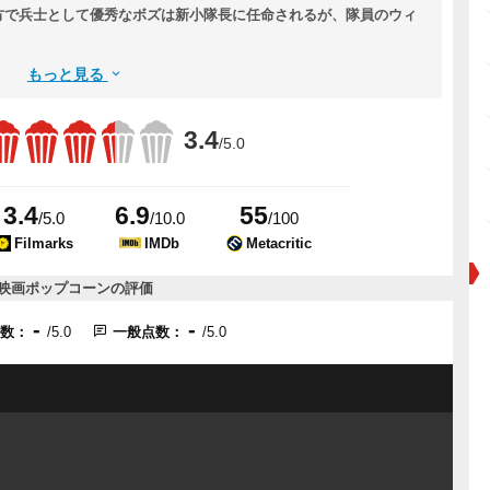
方で兵士として優秀なボズは新小隊長に任命されるが、隊員のウィ
もっと見る
3.4
/5.0
3.4
6.9
55
/5.0
/10.0
/100
Filmarks
IMDb
Metacritic
映画ポップコーンの評価
-
-
点数：
/5.0
一般点数：
/5.0