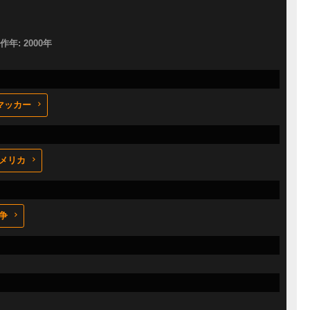
製作年: 2000年
マッカー
メリカ
争