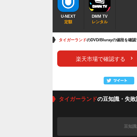
U-NEXT
DMM TV
定額
レンタル
タイガーランド
のDVD/Blurayの値段を確
楽天市場で確認する
タイガーランド
の豆知識・失敗
豆知識