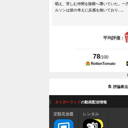
唱え、苦しむ仲間を除隊へ導いていた。一
ルソンは彼の考えに反感を抱いており…。
平均評価：
78
/100
RottenTomato
評論家
タイガーランド
の動画配信情報
定額見放題
レンタル