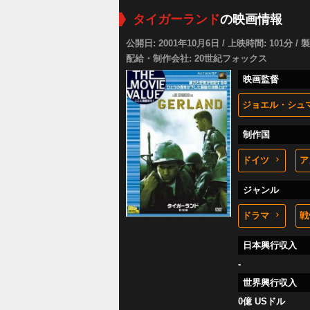
タイガーランド
の映画情報
公開日: 2001年10月6日 / 上映時間: 101分 / 
配給・制作会社: 20世紀フォックス
映画監督
ジョエル・シュ
制作国
ドイツ
ア
ジャンル
ドラマ
戦
日本興行収入
-
世界興行収入
0億 USドル