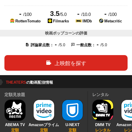
-
3.5
-
-
/100
/5.0
/10.0
/100
RottenTomato
Filmarks
IMDb
Metacritic
映画ポップコーンの評価
-
-
評論家点数：
/5.0
一般点数：
/5.0
上映館を探す
THEATERS
の動画配信情報
定額見放題
レンタル
ABEMA TV
Amazonプライム
U-NEXT
DMM TV
Amazo
定額
定額
定額
レンタル
レン