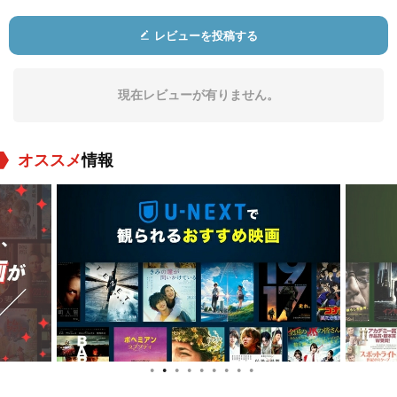
レビューを投稿する
現在レビューが有りません。
オススメ
情報
●
●
●
●
●
●
●
●
●