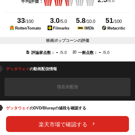
/5.0
平均評価：
33
3.0
5.8
51
/100
/5.0
/10.0
/100
RottenTomato
Filmarks
IMDb
Metacritic
映画ポップコーンの評価
-
-
評論家点数：
/5.0
一般点数：
/5.0
ゲッタウェイ
の動画配信情報
現在未配信
ゲッタウェイ
のDVD/Blurayの値段を確認する
楽天市場で確認する