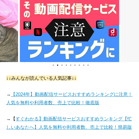
Daniel Villarreal
Scott McKenna
アレックス・コロン
役：Luis Mendoza
役：Red Shirt
役：Ramon
●
●
●
●
●
●
●
●
●
↓↓みんなが読んでいる人気記事↓↓
Justin Williams
Jo Ann Soto
Peppi Sanders
→
【2024年】動画配信サービスおすすめランキングに注意！
役：Soldier
役：Woman on Trai
役：Bookkeeper
人気を無料や利用者数、売上で比較！徹底版
n
→【
すぐわかる】動画配信サービスおすすめランキング【忙
しいあなたへ】人気を無料や利用者数、売上で比較！簡易版