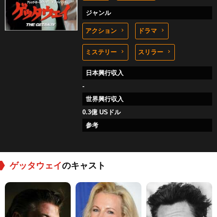
ジャンル
アクション
ドラマ
ミステリー
スリラー
日本興行収入
-
世界興行収入
0.3億 USドル
参考
ゲッタウェイ
のキャスト