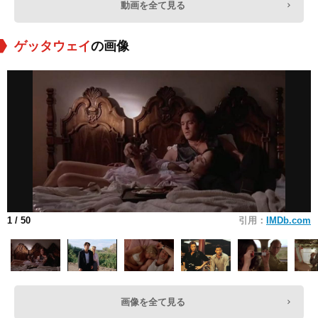
動画を全て見る
ゲッタウェイ
の画像
1
/ 50
引用：
IMDb.com
画像を全て見る