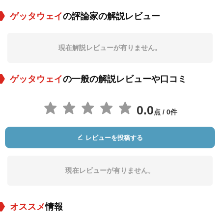
ゲッタウェイ
の評論家の解説レビュー
ジェームズ・スティ
リチャード・ファー
バートン・ギリアム
ーブンスン
ンズワース
現在解説レビューが有りません。
役：Harold Carvey
役：Slim
役：Gollie
ゲッタウェイ
の一般の解説レビューや口コミ
0.0
点 / 0件
レビューを投稿する
フィリップ・シーモ
Elske McCain
Royce D. Applegate
ア・ホフマン
役：Frank Hansen
役：Driver
役：Gun Shop Sale
sman
現在レビューが有りません。
オススメ
情報