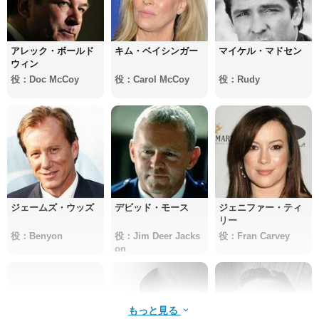
アレック・ボールド
キム・ベイシンガー
マイケル・マドセン
ウィン
役：Doc McCoy
役：Carol McCoy
役：Rudy
ジェームズ・ウッズ
デビッド・モース
ジェニファー・ティ
リー
役：Benyon
役：Jim Deer Jacks
役：Fran Carvey
on
もっと見る