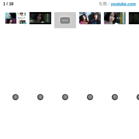
1
/ 18
引用：
youtube.com