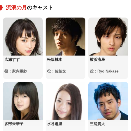
流浪の月
のキャスト
広瀬すず
松坂桃李
横浜流星
役：家内更紗
役：佐伯文
役：Ryo Nakase
多部未華子
水谷趣里
三浦貴大