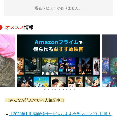
役：
現在レビューが有りません。
オススメ
情報
●
●
●
●
●
●
●
●
●
↓↓みんなが読んでいる人気記事↓↓
→
【2024年】動画配信サービスおすすめランキングに注意！