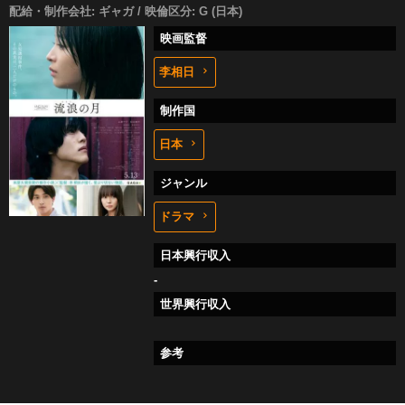
配給・制作会社: ギャガ / 映倫区分: G (日本)
映画監督
李相日
制作国
日本
ジャンル
ドラマ
日本興行収入
-
世界興行収入
参考