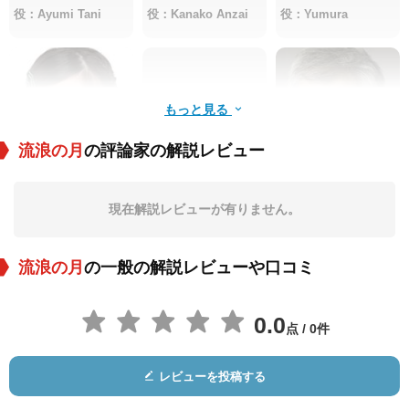
役：Ayumi Tani
役：Kanako Anzai
役：Yumura
もっと見る
流浪の月
の評論家の解説レビュー
白鳥玉季
Yayako Uchida
柄本明
現在解説レビューが有りません。
役：Young Kanai Sa
役：Otoha Saeki
役：Agata
rasa
流浪の月
の一般の解説レビューや口コミ
0.0
点 / 0件
レビューを投稿する
Mio Masuda