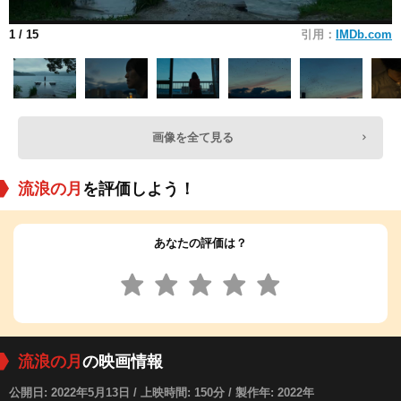
1
/ 15
引用：
IMDb.com
画像を全て見る
流浪の月
を評価しよう！
あなたの評価は？
流浪の月
の映画情報
公開日: 2022年5月13日 / 上映時間: 150分 / 製作年: 2022年