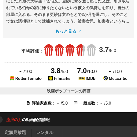
にした19歳の大学生・佐伯文。更紗に傘を差し出した文は、引き取ら
れている伯母の家に帰りたくないという彼女の気持ちを知り、自分の
部屋に入れる。そのまま更紗は文のもとで2か月を過ごし、そのこと
で文は誘拐犯として逮捕されてしまう。被害女児、加害者というらく
印を押された更紗と文は、15年後に思わぬ再会を果たす。
もっと見る
3.7
/5.0
平均評価：
-
3.8
7.0
-
/100
/5.0
/10.0
/100
RottenTomato
Filmarks
IMDb
Metacritic
映画ポップコーンの評価
-
-
評論家点数：
/5.0
一般点数：
/5.0
流浪の月
の動画配信情報
定額見放題
レンタル