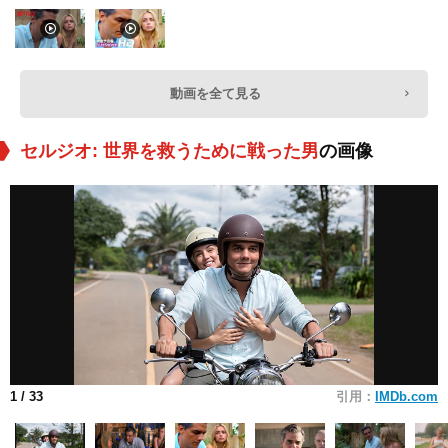
動画を全て見る
セルジオ: 世界を救うために戦った男
の画像
1
/ 33
引用：
IMDb.com