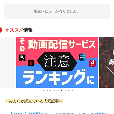
現在レビューが有りません。
オススメ
情報
João Barreto
Osama bin Laden
Sameera Asir
役：Adrien, 13 Year
役：Self (archive fo
役：Nadya
s Old
otage)
●
●
●
●
●
●
●
●
●
↓↓みんなが読んでいる人気記事↓↓