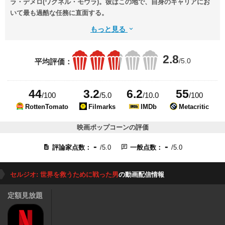
ラ・デメロ(ワグネル・モウラ)。彼はこの地で、自身のキャリアにお
いて最も過酷な任務に直面する。
もっと見る
2.8
/5.0
平均評価：
44
3.2
6.2
55
/100
/5.0
/10.0
/100
RottenTomato
Filmarks
IMDb
Metacritic
映画ポップコーンの評価
-
-
評論家点数：
/5.0
一般点数：
/5.0
セルジオ: 世界を救うために戦った男
の動画配信情報
定額見放題