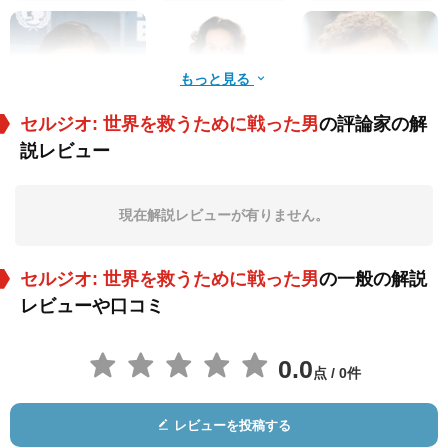
もっと見る
セルジオ: 世界を救うために戦った男
の評論家の解
説レビュー
クレーメンス・シッ
Clarisse Abujamra
Pedro Hossi
ク
役：Gaby Pichon
役：Gilda Vieira de
役：General Xanana
Mello
Gusmão
現在解説レビューが有りません。
セルジオ: 世界を救うために戦った男
の一般の解説
レビューや口コミ
0.0
点 / 0件
サハジャック・ブー
ビタヤ・パンスリン
Eduardo Melo
ンタナキット
ガム
役：Ieng Sary
役：Indonesian Pre
役：Laurent, 16 Year
レビューを投稿する
sident
s Old