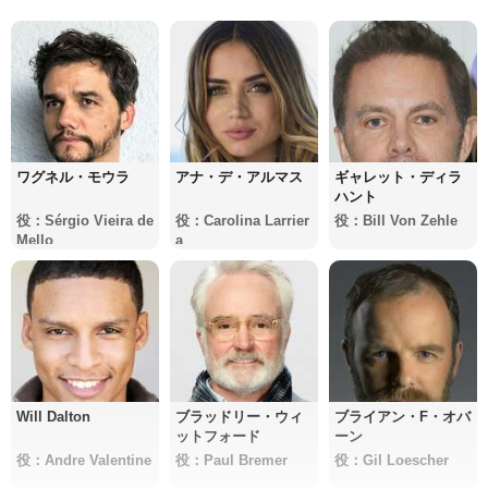
ワグネル・モウラ
アナ・デ・アルマス
ギャレット・ディラ
ハント
役：Sérgio Vieira de
役：Carolina Larrier
役：Bill Von Zehle
Mello
a
Will Dalton
ブラッドリー・ウィ
ブライアン・F・オバ
ットフォード
ーン
役：Andre Valentine
役：Paul Bremer
役：Gil Loescher