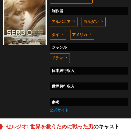
制作国
アルバニア
ヨルダン
タイ
アメリカ
ジャンル
ドラマ
日本興行収入
-
世界興行収入
参考
公式サイト
セルジオ: 世界を救うために戦った男
のキャスト