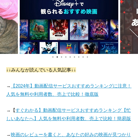
バート・フリード
ハリー・ベラバー
Frank Marth
役：Chief of Detecti
役：Mickey Dunn
役：Lt. James Price
ves Hap Lynch
●
●
●
●
●
●
●
●
●
↓↓みんなが読んでいる人気記事↓↓
ロイド・ガフ
バージニア・グレッ
ヘンリー・ベックマ
グ
ン
→
【2024年】動画配信サービスおすすめランキングに注意！
役：Asst. Chief Insp
役：Esther Newman
役：Ptl. Philip Dow
人気を無料や利用者数、売上で比較！徹底版
ector Earl Griffin
nes
→【
すぐわかる】動画配信サービスおすすめランキング【忙
しいあなたへ】人気を無料や利用者数、売上で比較！簡易版
→
映画のレビューを書くと、あなたの好みの映画が見つかり