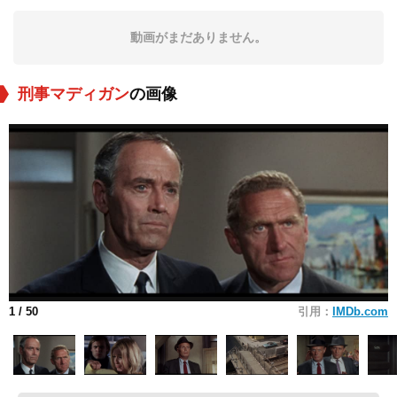
動画がまだありません。
刑事マディガン
の画像
1
/ 50
引用：
IMDb.com