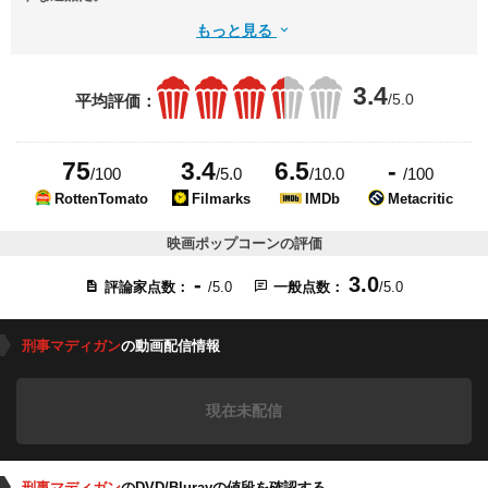
もっと見る
3.4
/5.0
平均評価：
75
3.4
6.5
-
/100
/5.0
/10.0
/100
RottenTomato
Filmarks
IMDb
Metacritic
映画ポップコーンの評価
-
3.0
評論家点数：
/5.0
一般点数：
/5.0
刑事マディガン
の動画配信情報
現在未配信
刑事マディガン
のDVD/Blurayの値段を確認する