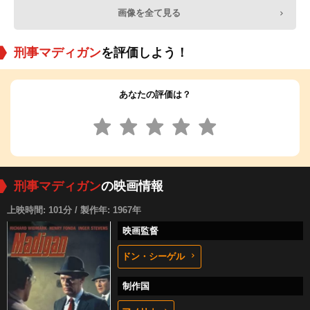
画像を全て見る
刑事マディガン
を評価しよう！
あなたの評価は？
刑事マディガン
の映画情報
上映時間: 101分 / 製作年: 1967年
映画監督
ドン・シーゲル
制作国