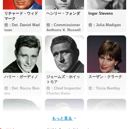
リチャード・ウィド
ヘンリー・フォンダ
Inger Stevens
マーク
役：Det. Daniel Mad
役：Commissioner
役：Julia Madigan
igan
Anthony X. Russell
ハリー・ガーディノ
ジェームズ・ホイッ
スーザン・クラーク
トモア
役：Det. Rocco Bon
役：Chief Inspector
役：Tricia Bentley
aro
Charles Kane
もっと見る