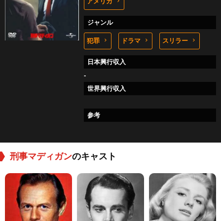
アメリカ
ジャンル
犯罪
ドラマ
スリラー
日本興行収入
-
世界興行収入
参考
刑事マディガン
のキャスト