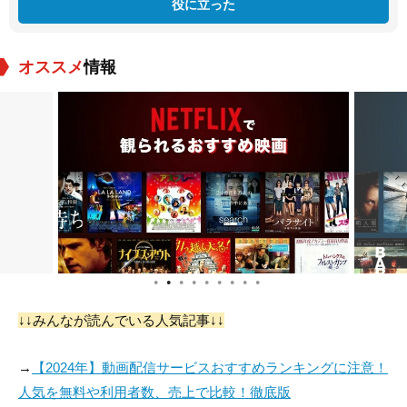
役に立った
オススメ
情報
●
●
●
●
●
●
●
●
●
↓↓みんなが読んでいる人気記事↓↓
→
【2024年】動画配信サービスおすすめランキングに注意！
人気を無料や利用者数、売上で比較！徹底版