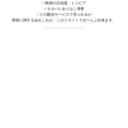
✅映画の豆知識・トリビア
✅ネタバレありなし考察
✅どの配信サービスで見られるか
映画に関するあれこれが、この１サイトでぜーんぶ出来ます。
お問い合わせ
公式SNSで最新の情報をチェック!
登録/ログイン
映画ポップコーンって？
お問い合わせ
プライバシーポリシー
利用規約
サイトマップ