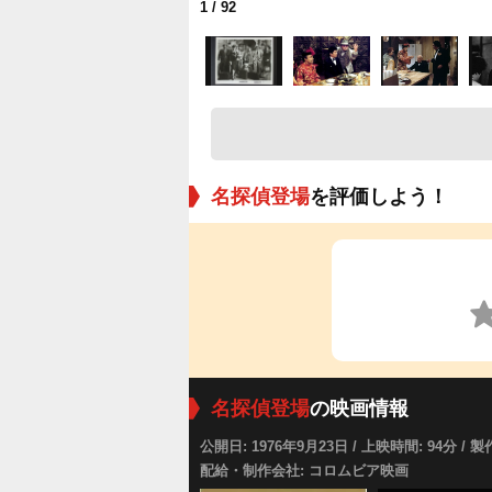
1
/ 92
名探偵登場
を評価しよう！
名探偵登場
の映画情報
公開日: 1976年9月23日 / 上映時間: 94分 / 製
配給・制作会社: コロムビア映画