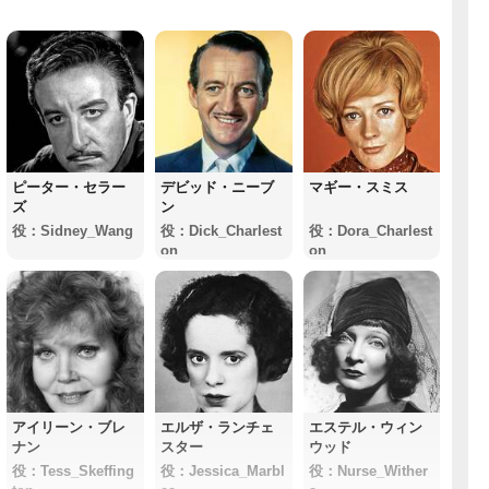
ピーター・セラー
デビッド・ニーブ
マギー・スミス
ズ
ン
役：Sidney_Wang
役：Dick_Charlest
役：Dora_Charlest
on
on
アイリーン・ブレ
エルザ・ランチェ
エステル・ウィン
ナン
スター
ウッド
役：Tess_Skeffing
役：Jessica_Marbl
役：Nurse_Wither