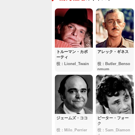
トルーマン・カポ
アレック・ギネス
ーティ
役：Lionel_Twain
役：Butler_Benso
nmum
ジェームズ・ココ
ピーター・フォー
ク
役：Milo_Perrier
役：Sam_Diamon