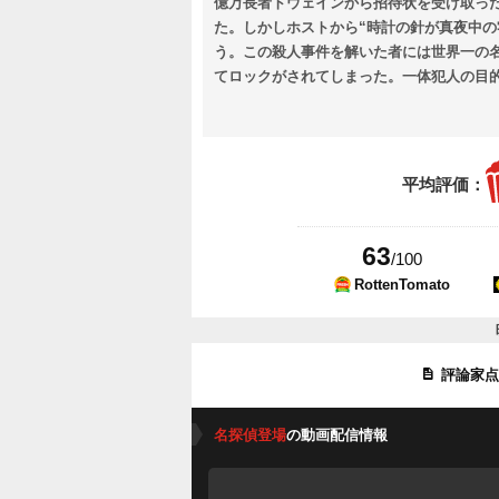
億万長者トウェインから招待状を受け取っ
た。しかしホストから“時計の針が真夜中
う。この殺人事件を解いた者には世界一の
てロックがされてしまった。一体犯人の目
平均評価：
63
/100
RottenTomato
評論家
名探偵登場
の動画配信情報