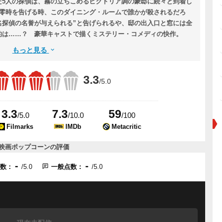
た5人の探偵は、霧の立ちこめるビクトリア調の豪邸に続々と到着し
の零時を告げる時、このダイニング・ルームで誰かが殺されるだろ
名探偵の名誉が与えられる”と告げられるや、邸の出入口と窓には全
的は……？ 豪華キャストで描くミステリー・コメディの快作。
もっと見る
3.3
/5.0
3.3
7.3
59
/5.0
/10.0
/100
Filmarks
IMDb
Metacritic
映画ポップコーンの評価
-
-
点数：
/5.0
一般点数：
/5.0