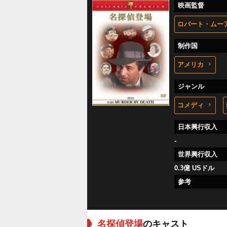
映画監督
ロバート・ムー
制作国
アメリカ
ジャンル
コメディ
日本興行収入
-
世界興行収入
0.3億 USドル
参考
名探偵登場
のキャスト