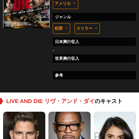
アメリカ
ジャンル
犯罪
スリラー
日本興行収入
-
世界興行収入
参考
LIVE AND DIE リヴ・アンド・ダイ
のキャスト