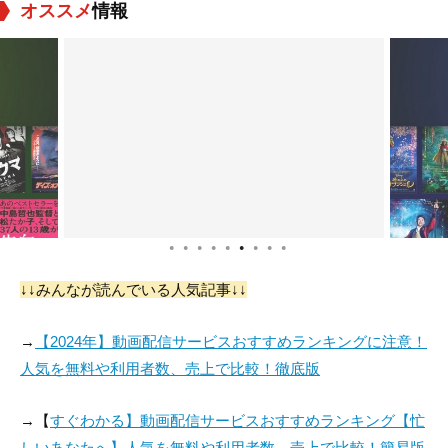
オススメ
情報
Gabriel Jarret
Jordan Belfi
デボラ・トゥウィス
役：SWAT Team Ca
役：Patrick
役：Mrs. Davenport
ptain
●
●
●
●
●
●
●
●
●
ロナルド・ガットマ
Stephen Crain
ン
↓↓みんなが読んでいる人気記事↓↓
役：Yuri
役：Sgt. Matthews
→
【2024年】動画配信サービスおすすめランキングに注意！
人気を無料や利用者数、売上で比較！徹底版
→【
すぐわかる】動画配信サービスおすすめランキング【忙
しいあなたへ】人気を無料や利用者数、売上で比較！簡易版