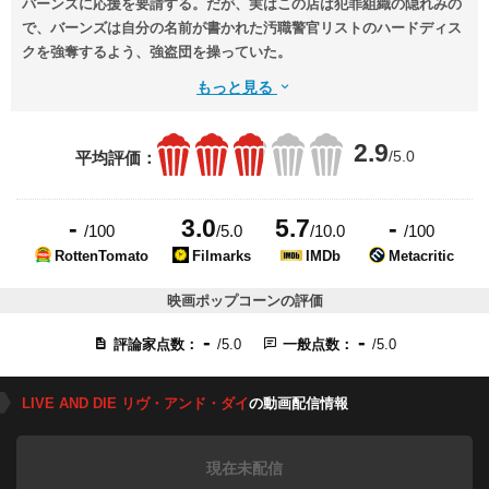
バーンズに応援を要請する。だが、実はこの店は犯罪組織の隠れみの
で、バーンズは自分の名前が書かれた汚職警官リストのハードディス
クを強奪するよう、強盗団を操っていた。
もっと見る
2.9
/5.0
平均評価：
-
3.0
5.7
-
/100
/5.0
/10.0
/100
RottenTomato
Filmarks
IMDb
Metacritic
映画ポップコーンの評価
-
-
評論家点数：
/5.0
一般点数：
/5.0
LIVE AND DIE リヴ・アンド・ダイ
の動画配信情報
現在未配信