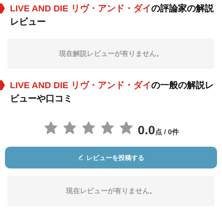
LIVE AND DIE リヴ・アンド・ダイ
の評論家の解説
レビュー
スティーブン・ラン
マートン・ソーカス
コモン
グ
役：Charlie
役：Lieutenant Barn
役：Jeff Porter
es
現在解説レビューが有りません。
LIVE AND DIE リヴ・アンド・ダイ
の一般の解説レ
ビューや口コミ
0.0
点 / 0件
ジェシカ・ゾー
Rachel Konstantin
マックス・ビーズリ
ー
役：Bonnie
役：Hostage
役：Billy
レビューを投稿する
現在レビューが有りません。