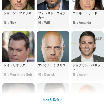
ショーン・ファリス
フォレスト・ウィテ
ニッキー・リード
カー
役：Nick
役：Will
役：Amanda
レイ・リオッタ
マイケル・チクリス
ジョナサン・ベネッ
ト
役：Man in the Suit
役：Derrick
役：Aaron
もっと見る