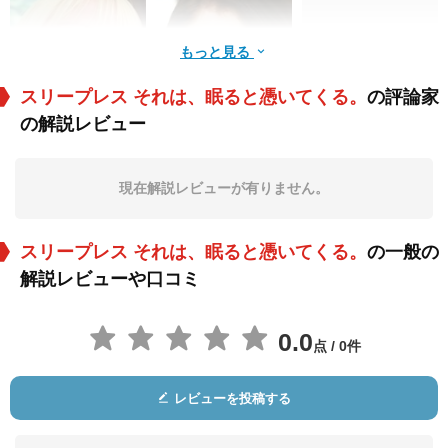
もっと見る
スリープレス それは、眠ると憑いてくる。
の評論家
の解説レビュー
Susan Fordham
Charlie Bond
William Todd-Jones
役：Medic
役：American Nurse
役：The Night Hag
現在解説レビューが有りません。
スリープレス それは、眠ると憑いてくる。
の一般の
解説レビューや口コミ
0.0
点 / 0件
William Rhead
Vincent Andriano
Lindy Pieri
役：Liam
役：Cam
役：Hospital Patient
レビューを投稿する