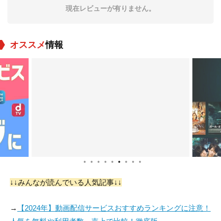
現在レビューが有りません。
オススメ
情報
Minouche Kaftel
Emily Ng
Neil Linpow
役：Doctor 2
役：Nurse
役：Dave Marklund
●
●
●
●
●
●
●
●
●
ウィリアム・ホープ
オナー・ニーフシー
Okon Ubanga Jones
↓↓みんなが読んでいる人気記事↓↓
役：Malcolm
役：Emily Morgan
役：Mr. Futterman
→
【2024年】動画配信サービスおすすめランキングに注意！