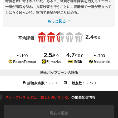
時折悪夢に苛まれていた。ある日、全員が睡眠障害を抱えるモーガン
一家が病院を訪れ、入院検査を行うことに。隔離棟で一家が寝入って
しばらく経った頃、室内で異変が起こり始める。
もっと見る
2.4
/5.0
平均評価：
-
2.5
4.7
-
/100
/5.0
/10.0
/100
RottenTomato
Filmarks
IMDb
Metacritic
映画ポップコーンの評価
-
-
評論家点数：
/5.0
一般点数：
/5.0
スリープレス それは、眠ると憑いてくる。
の動画配信情報
現在未配信