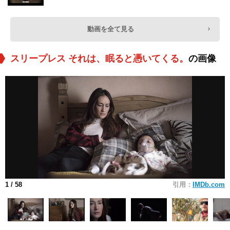
動画を全て見る
スリープレス それは、眠ると憑いてくる。
の画像
1
/ 58
引用：
IMDb.com