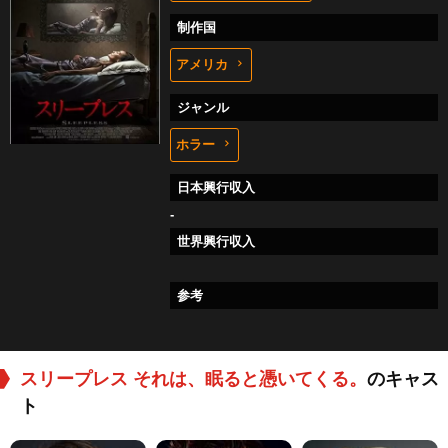
制作国
アメリカ
ジャンル
ホラー
日本興行収入
-
世界興行収入
参考
スリープレス それは、眠ると憑いてくる。
のキャス
ト