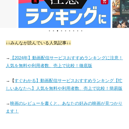
●
●
●
●
●
●
●
●
●
↓↓みんなが読んでいる人気記事↓↓
→
【2024年】動画配信サービスおすすめランキングに注意！
人気を無料や利用者数、売上で比較！徹底版
→【
すぐわかる】動画配信サービスおすすめランキング【忙
しいあなたへ】人気を無料や利用者数、売上で比較！簡易版
→
映画のレビューを書くと、あなたの好みの映画が見つかり
ます！