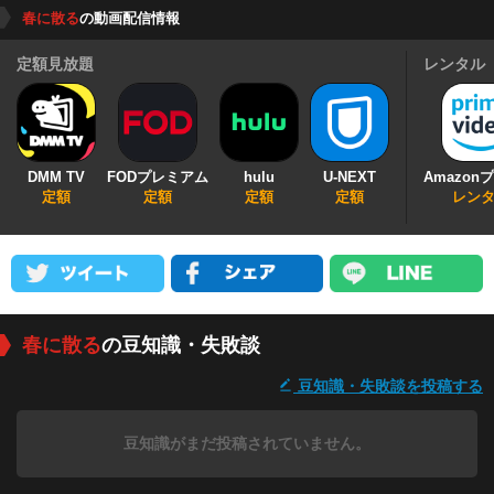
春に散る
の動画配信情報
定額見放題
レンタル
DMM TV
FODプレミアム
hulu
U-NEXT
Amazon
定額
定額
定額
定額
レン
春に散る
の豆知識・失敗談
豆知識・失敗談を投稿する
豆知識がまだ投稿されていません。