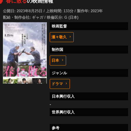
春に散る
の映画情報
公開日: 2023年8月25日 / 上映時間: 133分 / 製作年: 2023年
配給・制作会社: ギャガ / 映倫区分: G (日本)
映画監督
瀬々敬久
制作国
日本
ジャンル
ドラマ
日本興行収入
-
世界興行収入
参考