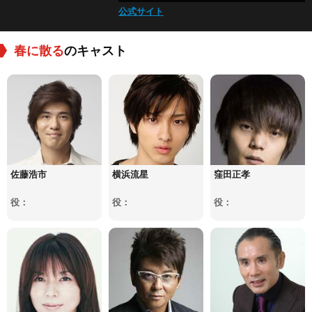
公式サイト
春に散る
のキャスト
佐藤浩市
横浜流星
窪田正孝
役：
役：
役：