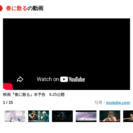
春に散る
の動画
映画『春に散る』本予告 8.25公開
1
/ 15
引用：
youtube.com