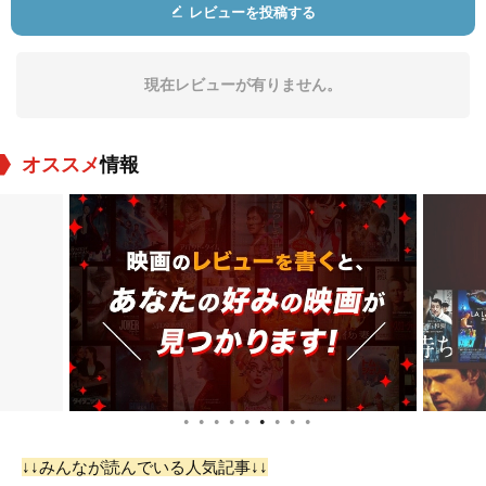
レビューを投稿する
現在レビューが有りません。
オススメ
情報
●
●
●
●
●
●
●
●
●
↓↓みんなが読んでいる人気記事↓↓