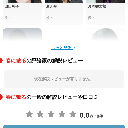
山口智子
哀川翔
片岡鶴太郎
役：
役：
役：
もっと見る
春に散る
の評論家の解説レビュー
ばんどうりゅうた
橋本環奈
現在解説レビューが有りません。
役：
役：
春に散る
の一般の解説レビューや口コミ
0.0
点 / 0件