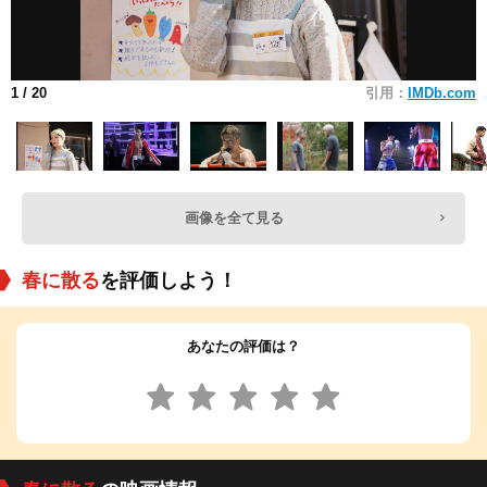
1
/ 20
引用：
IMDb.com
画像を全て見る
春に散る
を評価しよう！
あなたの評価は？