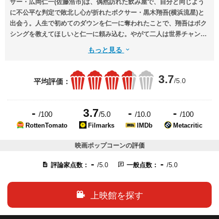
サー・広岡仁一(佐藤浩市)は、偶然訪れた飲み屋で、自分と同じよう
に不公平な判定で敗北し心が折れたボクサー・黒木翔吾(横浜流星)と
出会う。人生で初めてのダウンを仁一に奪われたことで、翔吾はボク
シングを教えてほしいと仁一に頼み込む。やがて二人は世界チャンピ
オンを目指し、共に夢を追いかけていく。
もっと見る
3.7
/5.0
平均評価：
-
3.7
-
-
/100
/5.0
/10.0
/100
RottenTomato
Filmarks
IMDb
Metacritic
映画ポップコーンの評価
-
-
評論家点数：
/5.0
一般点数：
/5.0
上映館を探す