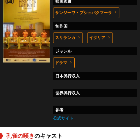
映画監督
サンジーワ・プシュパクマーラ
制作国
スリランカ
イタリア
ジャンル
ドラマ
日本興行収入
-
世界興行収入
参考
公式サイト
孔雀の嘆き
のキャスト