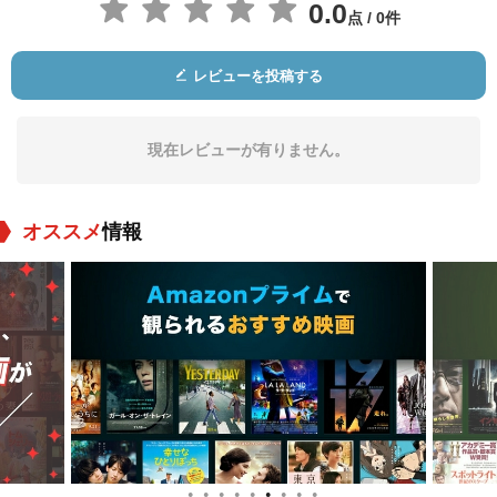
0.0
点 / 0件
レビューを投稿する
現在レビューが有りません。
オススメ
情報
●
●
●
●
●
●
●
●
●