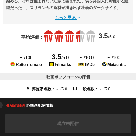
始める。それは望まれない妊娠で生まれた子供を外国人に斡旋する組
織だった…。スリランカの逸材が描き出す社会のダークサイド。
もっと見る
3.5
/5.0
平均評価：
-
3.5
-
-
/100
/5.0
/10.0
/100
RottenTomato
Filmarks
IMDb
Metacritic
映画ポップコーンの評価
-
-
評論家点数：
/5.0
一般点数：
/5.0
孔雀の嘆き
の動画配信情報
現在未配信