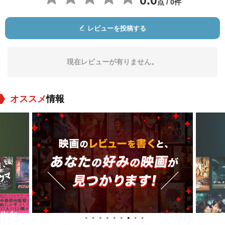
0.0
点 / 0件
Morgane Portejoie
Calixte Broisin-
Éric Feldman
Pinsard
Doutaz
役：
役：Carlos
役：Domi
レビューを投稿する
現在レビューが有りません。
オススメ
情報
オフェリア・コルブ
Raphaël Thiéry
Zoé Bruneau
役：Marie-Paule
役：Francis
役：History Teacher
●
●
●
●
●
●
●
●
●
ムニール・マルグム
Heza Botto
Jean-Pierre Petit