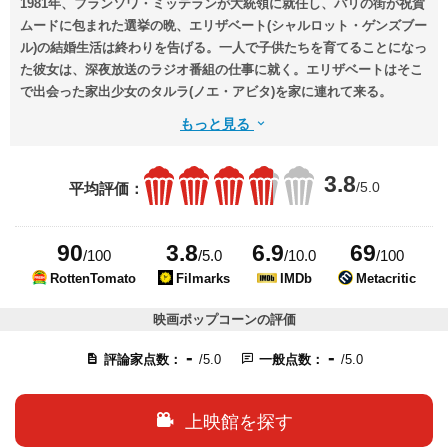
1981年、フランソワ・ミッテランが大統領に就任し、パリの街が祝賀
ムードに包まれた選挙の晩、エリザベート(シャルロット・ゲンズブー
ル)の結婚生活は終わりを告げる。一人で子供たちを育てることになっ
た彼女は、深夜放送のラジオ番組の仕事に就く。エリザベートはそこ
で出会った家出少女のタルラ(ノエ・アビタ)を家に連れて来る。
もっと見る
3.8
/5.0
平均評価：
90
3.8
6.9
69
/100
/5.0
/10.0
/100
RottenTomato
Filmarks
IMDb
Metacritic
映画ポップコーンの評価
-
-
評論家点数：
/5.0
一般点数：
/5.0
上映館を探す