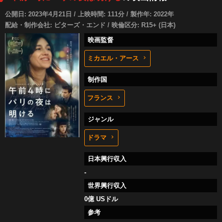
公開日: 2023年4月21日 / 上映時間: 111分 / 製作年: 2022年
配給・制作会社: ビターズ・エンド / 映倫区分: R15+ (日本)
映画監督
ミカエル・アース
制作国
フランス
ジャンル
ドラマ
日本興行収入
-
世界興行収入
0億 USドル
参考