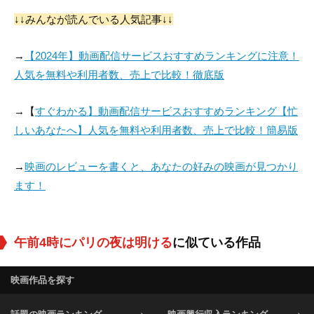
↓↓みんなが読んでいる人気記事↓↓
役：Lounès
役：Colleague Matth
役：Cinema Cashier
ias
→
【2024年】動画配信サービスおすすめランキングに注意！
人気を無料や利用者数、売上で比較！徹底版
→【
すぐわかる】動画配信サービスおすすめランキング【忙
しいあなたへ】人気を無料や利用者数、売上で比較！簡易版
→
映画のレビューを書くと、あなたの好みの映画が見つかり
ます！
午前4時にパリの夜は明ける
に似ている作品
映画作品を探す