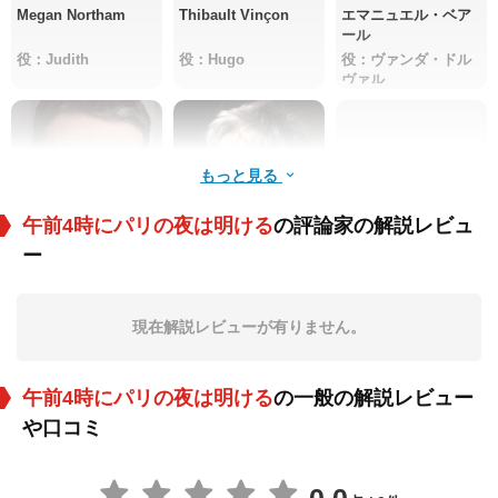
Megan Northam
Thibault Vinçon
エマニュエル・ベア
ール
役：Judith
役：Hugo
役：ヴァンダ・ドル
ヴァル
もっと見る
午前4時にパリの夜は明ける
の評論家の解説レビュ
ー
ロラン・ポワトルノ
ディディエ・サンド
Lilith Grasmug
ー
ル
役：Manuel Agostin
役：Jean
役：Leïla
i
現在解説レビューが有りません。
午前4時にパリの夜は明ける
の一般の解説レビュー
や口コミ