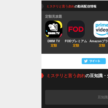
ミステリと言う勿れ
の動画配信情報
定額見放題
DMM TV
FODプレミアム
Amazonプ
定額
定額
定額
ミステリと言う勿れ
の豆知識・
豆知識