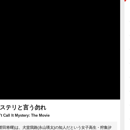
ステリと言う勿れ
't Call It Mystery: The Movie
菅田将暉)は、犬堂我路(永山瑛太)の知人だという女子高生・狩集汐