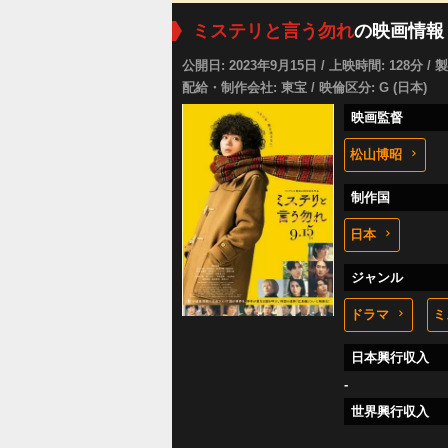
ミステリと言う勿れ
の映画情報
公開日: 2023年9月15日 / 上映時間: 128分 / 
配給・制作会社: 東宝 / 映倫区分: G (日本)
映画監督
松山博昭
制作国
日本
ジャンル
ドラマ
ミ
日本興行収入
-
世界興行収入