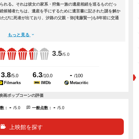
けられる。それは彼女の家系・狩集一族の遺産相続を巡るものだっ
相続候補者たちは、遺産を手にするために遺言書に記された謎を解か
たびに死者が出ており、汐路の父親・弥(滝藤賢一)も8年前に交通
もっと見る
3.5
/5.0
3.8
6.3
-
/5.0
/10.0
/100
Filmarks
IMDb
Metacritic
映画ポップコーンの評価
-
-
点数：
/5.0
一般点数：
/5.0
上映館を探す