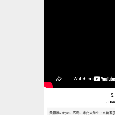
ミ
/ Don
美術展のために広島に来た大学生・久能整(