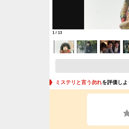
1
/ 13
ミステリと言う勿れ
を評価しよ