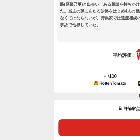
路(原菜乃華)と出会い、ある相談を持ちか
た。当主の孫にあたる汐路をはじめ4人の
なくてはならないが、狩集家では遺産相続の
事故で他界していた。
平均評価：
-
/100
RottenTomato
評論家