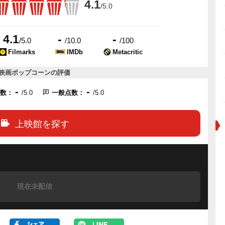
4.1
/5.0
4.1
-
-
/5.0
/10.0
/100
Filmarks
IMDb
Metacritic
映画ポップコーンの評価
-
-
点数：
/5.0
一般点数：
/5.0
上映館を探す
現在未配信