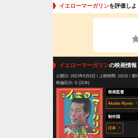
イエローマーガリン
を評価しよ
イエローマーガリン
の映画情報
公開日: 2023年9月8日 / 上映時間: 102分 / 製
映倫区分: G (日本)
映画監督
Akaike Ryoto
制作国
日本