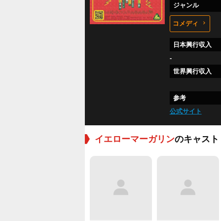
ジャンル
コメディ
日本興行収入
-
世界興行収入
参考
公式サイト
イエローマーガリン
のキャスト