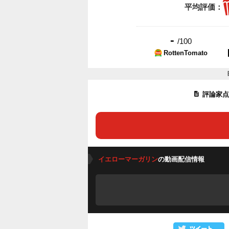
平均評価：
-
/100
RottenTomato
評論家
イエローマーガリン
の動画配信情報