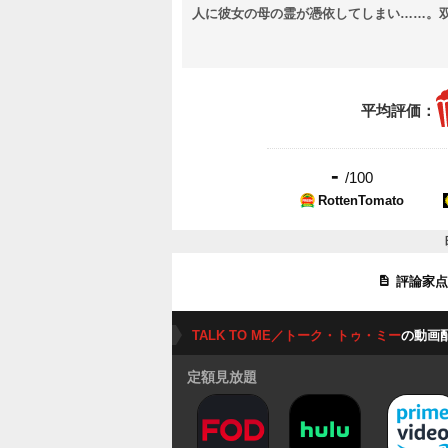
人に彼女の母の霊が憑依してしまい……。双子
平均評価：
-
/100
RottenTomato
評論家
TALK TO ME／トーク・トゥ・ミー
の動画
定額見放題