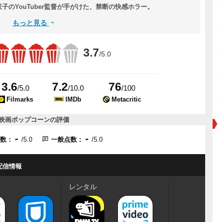
のYouTuber監督が手がけた、禁断の快感ホラー。
もっと見る
3.7
/5.0
3.6
7.2
76
/5.0
/10.0
/100
Filmarks
IMDb
Metacritic
映画ポップコーンの評価
-
-
点数：
/5.0
一般点数：
/5.0
配信情報
レンタル