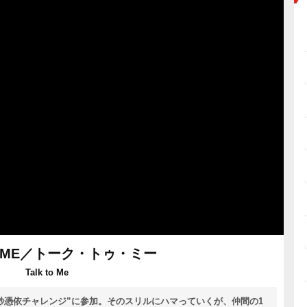
TO ME／トーク・トゥ・ミー
Talk to Me
0秒憑依チャレンジ”に参加。そのスリルにハマっていくが、仲間の1