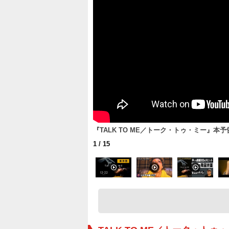
『TALK TO ME／トーク・トゥ・ミー』本予告
1
/ 15