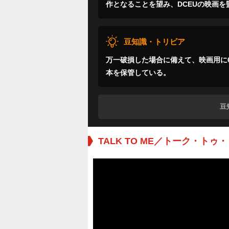
作となることを望み、DCEUの映画
豆知識・トリビア
万一破損した場合に備えて、映画用に
本を保管している。
豆
TALK TO ME／トーク・トゥ