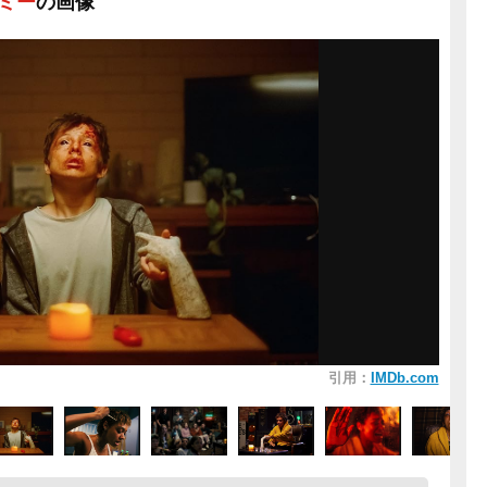
・ミー
の画像
引用：
IMDb.com