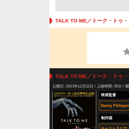
TALK TO ME／トーク・トゥ
TALK TO ME／トーク・トゥ
公開日: 2023年12月22日 / 上映時間: 95分 / 
映画監督
Danny Philippo
制作国
オーストラリア