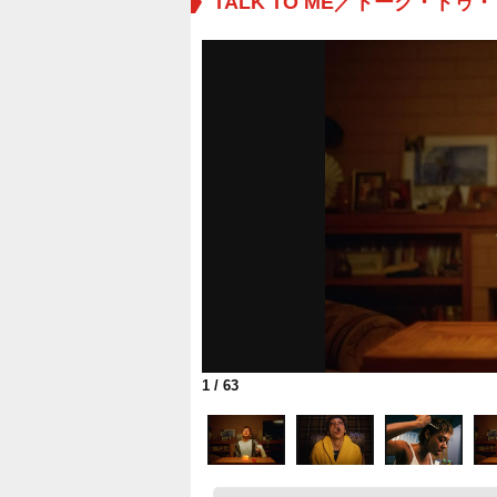
TALK TO ME／トーク・トゥ
1
/ 63