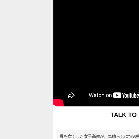
TALK 
母を亡くした女子高生が、気晴らしに“#9