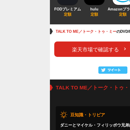
FODプレミアム
hulu
Amazonプ
定額
定額
定額
TALK TO ME／トーク・トゥ・ミー
のDVD
楽天市場で確認する
TALK TO ME／トーク・トゥ
豆知識・トリビア
ダニーとマイケル・フィリッポウ兄弟は