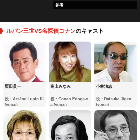
参考
ルパン三世VS名探偵コナン
のキャスト
栗田貫一
高山みなみ
小林清志
役：Arsène Lupin III
役：Conan Edogaw
役：Daisuke Jigen
(voice)
a (voice)
(voice)