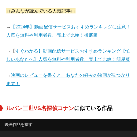
楠大典
屋良有作
↓↓みんなが読んでいる人気記事↓↓
役：Kyle (voice)
役：Gerald Koshaku
→
【2024年】動画配信サービスおすすめランキングに注意！
(voice)
人気を無料や利用者数、売上で比較！徹底版
→【
すぐわかる】動画配信サービスおすすめランキング【忙
しいあなたへ】人気を無料や利用者数、売上で比較！簡易版
→
映画のレビューを書くと、あなたの好みの映画が見つかり
ます！
ルパン三世VS名探偵コナン
に似ている作品
映画作品を探す