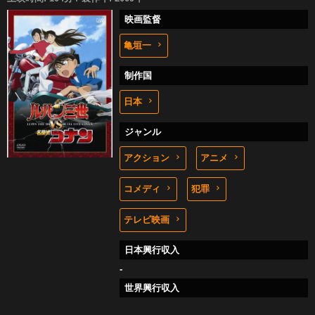
映画監督
亀垣一
制作国
日本
ジャンル
アクション
アニメ
コメディ
犯罪
テレビ映画
日本興行収入
-
世界興行収入