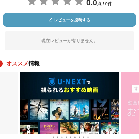
0.0
点 / 0件
嶋澤弘隆
高木渉
山口勝平
レビューを投稿する
役：Inspector Juzo
役：Wataru Takagi
役：Shinichi Kudo
Megure (voice)
(voice)
(voice)
現在レビューが有りません。
オススメ
情報
緑川光
堀江由衣
福山潤
役：Keith (voice)
役：Mira Ojo (voice)
役：Gill Oji (voice)
●
●
●
●
●
●
●
●
●