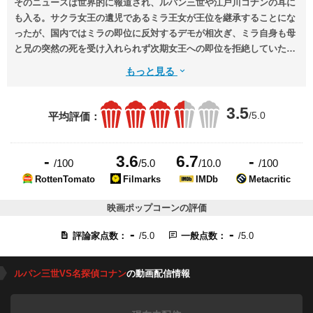
そのニュースは世界的に報道され、ルパン三世や江戸川コナンの耳に
も入る。サクラ女王の遺児であるミラ王女が王位を継承することにな
ったが、国内ではミラの即位に反対するデモが相次ぎ、ミラ自身も母
と兄の突然の死を受け入れられず次期女王への即位を拒絶していた。
母が企画していた東京のサクラサクホテルのレセプションに出席する
もっと見る
ために来日するが、会場で毒殺されかけたところを鈴木園子に招待さ
れていたコナンと毛利小五郎の活躍によって救われ、犯人も逮捕され
3.5
た。しかし、自分の命が狙われたことにショックを受けたミラは、警
/5.0
平均評価：
備の目をすり抜けてホテルから逃げ出してしまう。
-
3.6
6.7
-
/100
/5.0
/10.0
/100
RottenTomato
Filmarks
IMDb
Metacritic
映画ポップコーンの評価
-
-
評論家点数：
/5.0
一般点数：
/5.0
ルパン三世VS名探偵コナン
の動画配信情報