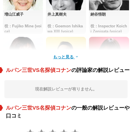
増山江威子
井上真樹夫
納谷悟朗
役：Fujiko Mine (voi
役：Goemon Ishika
役：Inspector Koich
ce)
wa XIII (voice)
i Zenigata (voice)
もっと見る
ルパン三世VS名探偵コナン
の評論家の解説レビュー
山崎和佳奈
神谷明
松井菜桜子
現在解説レビューが有りません。
役：Ran Mouri (voic
役：Kogoro Mouri
役：Sonoko Suzuki
e)
(voice)
(voice)
ルパン三世VS名探偵コナン
の一般の解説レビューや
口コミ