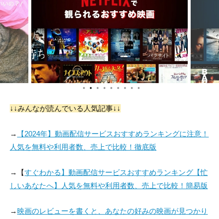
モンド
役：Clement
役：Job Interviewer
役：Coachman
●
●
●
●
●
●
●
●
●
Arthur Walker
Norman Mayes
Vivian Dandridge
↓↓みんなが読んでいる人気記事↓↓
役：Ti-Joseph
役：Bayard
役：Melisse
→
【2024年】動画配信サービスおすすめランキングに注意！
人気を無料や利用者数、売上で比較！徹底版
→【
すぐわかる】動画配信サービスおすすめランキング【忙
しいあなたへ】人気を無料や利用者数、売上で比較！簡易版
→
映画のレビューを書くと、あなたの好みの映画が見つかり