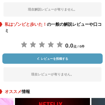
Darby Jones
Christine Gordon
Sir Lancelot
現在解説レビューが有りません。
役：Carrefour
役：Jessica Holland
役：Calypso Singer
私はゾンビと歩いた！
の一般の解説レビューや口コ
ミ
0.0
点 / 0件
Jieno Moxzer
ジェニー・ルゴン
Martin Wilkins
レビューを投稿する
役：Sabreur
役：Dancer
役：Houngan
現在レビューが有りません。
オススメ
情報
Richard Abrams
Alan Edmiston
クリントン・ローズ