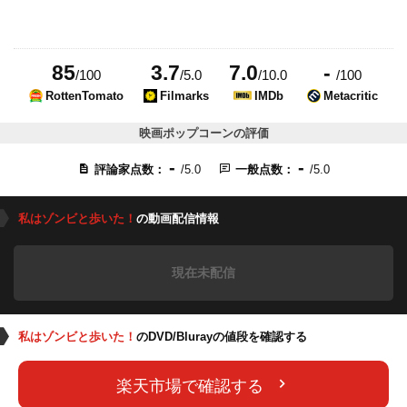
85
3.7
7.0
-
/100
/5.0
/10.0
/100
RottenTomato
Filmarks
IMDb
Metacritic
映画ポップコーンの評価
-
-
評論家点数：
/5.0
一般点数：
/5.0
私はゾンビと歩いた！
の動画配信情報
現在未配信
私はゾンビと歩いた！
のDVD/Blurayの値段を確認する
楽天市場で確認する