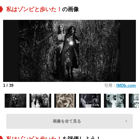
私はゾンビと歩いた！
の画像
1
/ 39
引用：
IMDb.com
画像を全て見る
私はゾンビと歩いた！
を評価しよう！