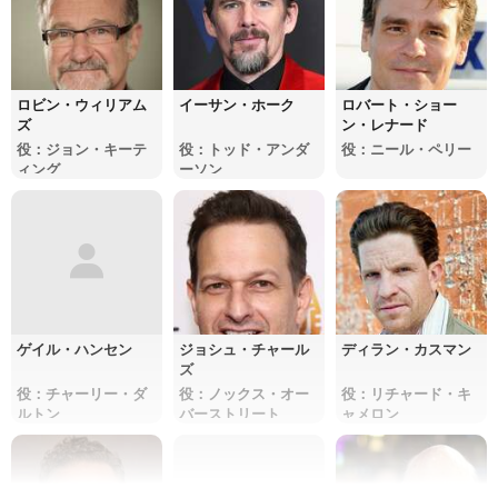
ロビン・ウィリアム
イーサン・ホーク
ロバート・ショー
ズ
ン・レナード
役：ジョン・キーテ
役：トッド・アンダ
役：ニール・ペリー
ィング
ーソン
ゲイル・ハンセン
ジョシュ・チャール
ディラン・カスマン
ズ
役：チャーリー・ダ
役：ノックス・オー
役：リチャード・キ
ルトン
バーストリート
ャメロン