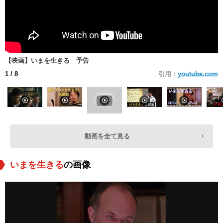
【映画】いまを生きる 予告
1
/ 8
引用：
youtube.com
動画を全て見る
いまを生きる
の画像