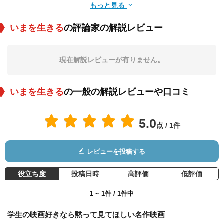
もっと見る
いまを生きる
の評論家の解説レビュー
Allelon Ruggiero
ジェームズ・ウォー
ノーマン・ロイド
ターストン
現在解説レビューが有りません。
役：Steven Meeks
役：ジェラルド・ピ
役：ノーラン校長
ッツ
いまを生きる
の一般の解説レビューや口コミ
5.0
点 / 1件
レビューを投稿する
カートウッド・スミ
Carla Belver
レオン・ポウナル
ス
役：ペリー氏
役：Mrs. Perry
役：McAlister
役立ち度
投稿日時
高評価
低評価
1 ~ 1件 / 1件中
学生の映画好きなら黙って見てほしい名作映画