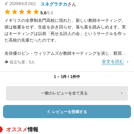
スネグラチカ
さん
2020年6月24日
5.0
/5.0
イギリスの全寮制名門高校に現れた、新しい教師キーティング。
ジョージ・マーティ
Joe Aufiery
Matt Carey
彼は板書をせず、生徒を歩き回らせ、落ち葉を踏みしめます。実
ン
はキーティングは以前「死せる詩人の会」というサークルを作っ
役：Dr. Hager
役：Chemistry Teac
役：Hopkins
た高校の先輩だったのです。
her
名俳優ロビン・ウィリアムズが教師キーティングを演じ、窮屈な
学生生活に風穴を開ける快作となっています。あの時代、誰もが
全文を読む
役立ち度：0人
生きることがどんなことかわからなかったと大人になれば振り返
ることが出来るでしょう。しかし、今まさに学生生活を送ってい
1 ~ 1件 / 1件中
る子どもたちは未だに正しい道がどんなものかをわからずに生き
ているのです。
メローラ・ウォルタ
ケビン・クーニー
Jane Moore
そんな彼らにぜひ見て欲しい映画でもあります。言われた道だけ
一般のレビューを全て見る
ーズ
ではなく、自分で行ってみたいと思った道に行ってみてもいい、
役：Gloria
役：Joe Danburry
役：Mrs. Danburry
ということを教えてくれるでしょう。
レビューを投稿する
この映画の素晴らしいところは、そんな自由奔放な教え方をして
いた教師キーティングが、学園から追放されてしまうところにあ
オススメ
情報
ります。