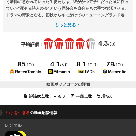
く教師に惹かれていった生徒たちは、彼がかつて学生だった頃に作っ
ていた“死せる詩人の会”という同好会を自分たちの手で復活させる。
ドラマの背景となる、初秋から冬にかけてのニューイングランド地方
の風景も美しい。
もっと見る
4.3
/5.0
平均評価：
85
4.1
8.1
79
/100
/5.0
/10.0
/100
RottenTomato
Filmarks
IMDb
Metacritic
映画ポップコーンの評価
-
5.0
評論家点数：
/5.0
一般点数：
/5.0
いまを生きる
の動画配信情報
レンタル