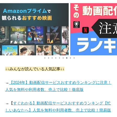
こういった悲しいことがあったとしても、自分として生きること
を教師キーティングは教えてくれるのです。
もちろん彼の生き方に賛同できない人間もいます。しかし、幾人
かは追い出される彼の背中に言葉をかけ、「我が船長よ！」と呼
び掛けてくれるのです。
生き方が間違っているとか、素晴らしいとかの前に、まず「今ど
うするか」をよく考えて人生を歩んでほしいと思える映画となっ
ています。
●
●
●
●
●
●
●
●
●
↓↓みんなが読んでいる人気記事↓↓
→
【2024年】動画配信サービスおすすめランキングに注意！
人気を無料や利用者数、売上で比較！徹底版
→【
すぐわかる】動画配信サービスおすすめランキング【忙
しいあなたへ】人気を無料や利用者数、売上で比較！簡易版