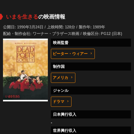
いまを生きる
の映画情報
公開日: 1990年3月24日 / 上映時間: 128分 / 製作年: 1989年
配給・制作会社: ワーナー・ブラザース映画 / 映倫区分: PG12 (日本)
映画監督
ピーター・ウィアー
制作国
アメリカ
ジャンル
ドラマ
日本興行収入
-
世界興行収入