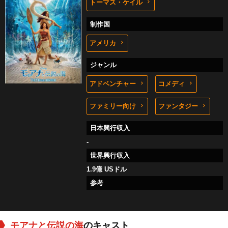
トーマス・ケイル
制作国
アメリカ
ジャンル
アドベンチャー
コメディ
ファミリー向け
ファンタジー
日本興行収入
-
世界興行収入
1.9億 USドル
参考
モアナと伝説の海
のキャスト