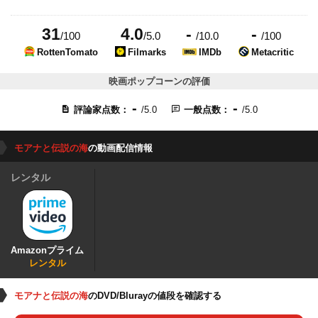
31
4.0
-
-
/100
/5.0
/10.0
/100
RottenTomato
Filmarks
IMDb
Metacritic
映画ポップコーンの評価
-
-
評論家点数：
/5.0
一般点数：
/5.0
モアナと伝説の海
の動画配信情報
レンタル
Amazonプライム
レンタル
モアナと伝説の海
のDVD/Blurayの値段を確認する