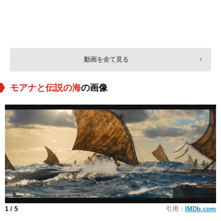
動画を全て見る
モアナと伝説の海
の画像
1
/ 5
引用：
IMDb.com