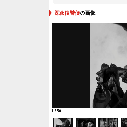
深夜復讐便
の画像
1
/ 50