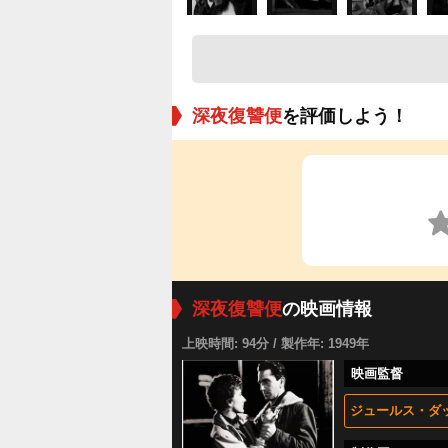
深夜復讐便
を評価しよう！
深夜復讐便
の映画情報
上映時間: 94分 / 製作年: 1949年
映画監督
ジュールス・ダ