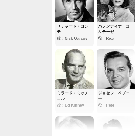
リチャード・コン
バレンティナ・コ
テ
ルテーゼ
役：Nick Garcos
役：Rica
ミラード・ミッチ
ジョセフ・ペブニ
ェル
ー
役：Ed Kinney
役：Pete