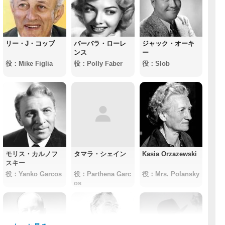
リー・J・コッブ
バーバラ・ローレ
ジャック・オーキ
ンス
ー
役：Mike Figlia
役：Polly Faber
役：Slob
モリス・カルノフ
タマラ・シェイン
Kasia Orzazewski
スキー
役：Yanko Garcos
役：Parthena Garc
役：Mrs. Polansky
os