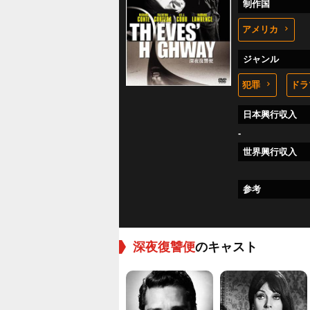
制作国
アメリカ
ジャンル
犯罪
ドラ
日本興行収入
-
世界興行収入
参考
深夜復讐便
のキャスト