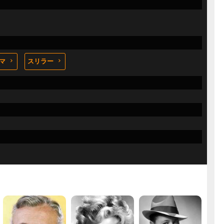
マ
スリラー