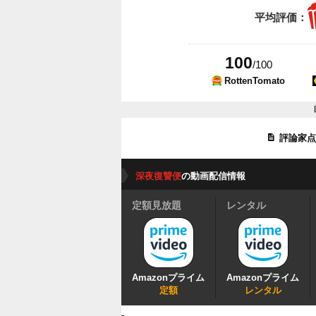
平均評価：
100
/100
RottenTomato
評論家
深夜復讐便
の動画配信情報
定額見放題
レンタル
Amazonプライム
Amazonプライム
定額
レンタル