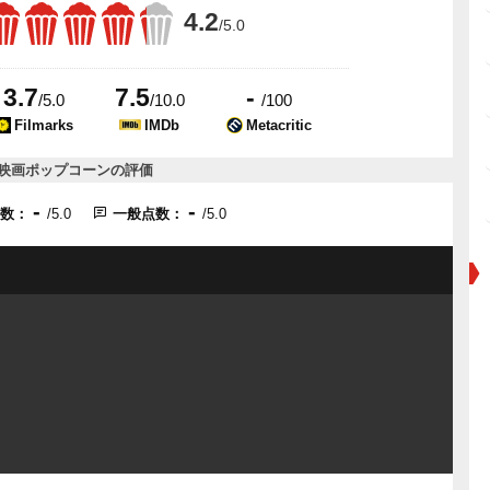
4.2
/5.0
3.7
7.5
-
/5.0
/10.0
/100
Filmarks
IMDb
Metacritic
映画ポップコーンの評価
-
-
点数：
/5.0
一般点数：
/5.0