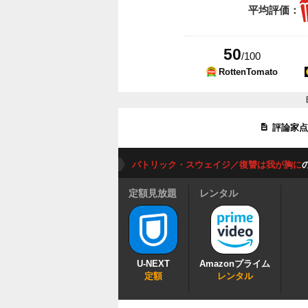
平均評価：
50
/100
RottenTomato
評論家
パトリック・スウェイジ／復讐は我が胸に
定額見放題
レンタル
U-NEXT
Amazonプライム
定額
レンタル