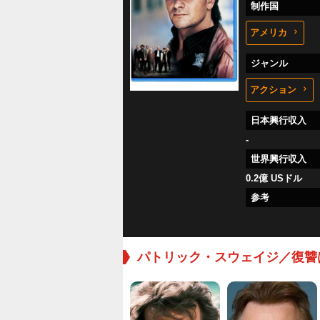
制作国
アメリカ
ジャンル
アクション
日本興行収入
-
世界興行収入
0.2億 USドル
参考
パトリック・スウェイジ／復讐