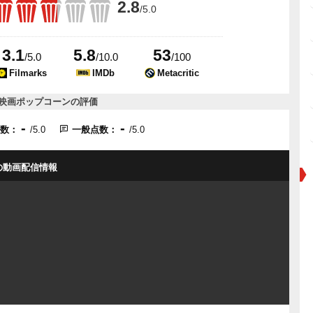
2.8
/5.0
3.1
5.8
53
/5.0
/10.0
/100
Filmarks
IMDb
Metacritic
映画ポップコーンの評価
-
-
点数：
/5.0
一般点数：
/5.0
の動画配信情報