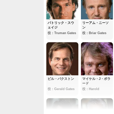
パトリック・スウ
リーアム・ニーソ
ェイジ
ン
役：Truman Gates
役：Briar Gates
ビル・パクストン
マイケル・J・ポラ
ード
役：Gerald Gates
役：Harold