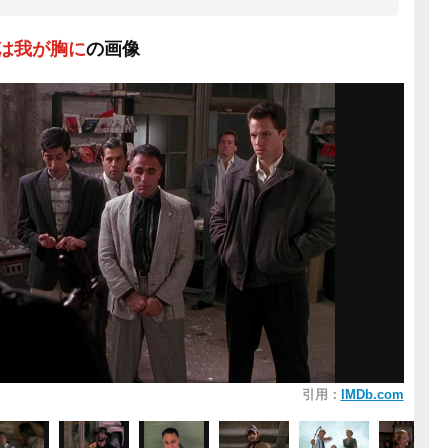
は我が胸に
の画像
引用：
IMDb.com