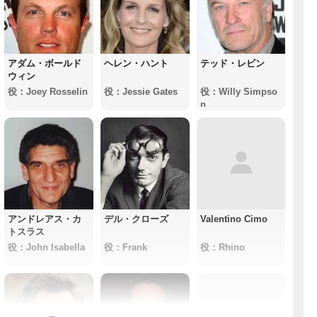
アダム・ボールド
ヘレン・ハント
テッド・レビン
ウィン
役：Joey Rosselin
役：Jessie Gates
役：Willy Simpso
n
アンドレアス・カ
デル・クローズ
Valentino Cimo
トスラス
役：John Isabella
役：Frank
役：Rhino