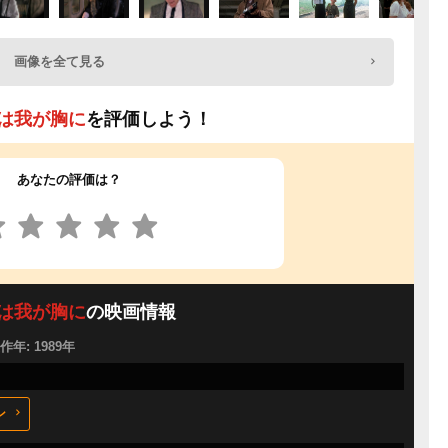
画像を全て見る
は我が胸に
を評価しよう！
あなたの評価は？
は我が胸に
の映画情報
製作年: 1989年
ン