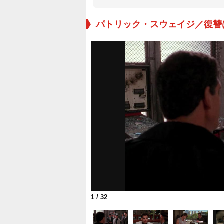
パトリック・スウェイジ／復讐
1
/ 32