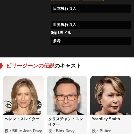
日本興行収入
-
世界興行収入
0億 USドル
参考
ビリージーンの伝説
のキャスト
ヘレン・スレイター
クリスチャン・スレ
Yeardley Smith
イター
役：Billie Jean Davy
役：Binx Davy
役：Putter