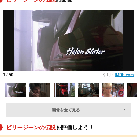
1
/ 50
引用：
IMDb.com
画像を全て見る
ビリージーンの伝説
を評価しよう！