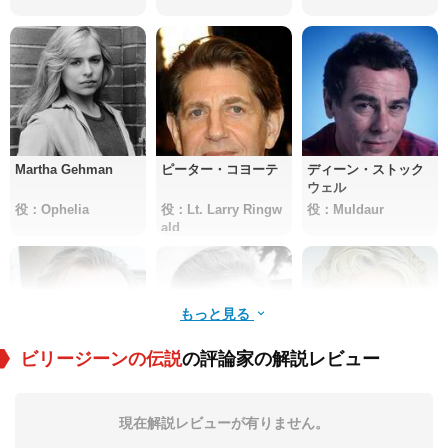
Martha Gehman
ピーター・コヨーテ
ディーン・ストック
ウェル
役：Ophelia
役：Lt. Larry Ringw
役：Muldaur
ald
もっと見る
ビリージーンの伝説
の評論家の解説レビュー
バリー・タブ
リチャード・ブラッ
Mona Lee Fultz
ドフォード
現在解説レビューが有りません。
役：Hubie Pyatt
役：Pyatt
役：Donna Davy