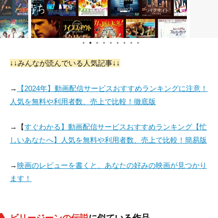
●
●
●
●
●
●
●
●
●
↓↓みんなが読んでいる人気記事↓↓
→
【2024年】動画配信サービスおすすめランキングに注意！
人気を無料や利用者数、売上で比較！徹底版
→【
すぐわかる】動画配信サービスおすすめランキング【忙
しいあなたへ】人気を無料や利用者数、売上で比較！簡易版
→
映画のレビューを書くと、あなたの好みの映画が見つかり
ます！
ビリージーンの伝説
に似ている作品