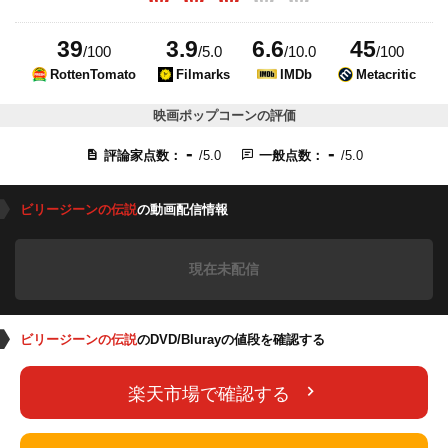
39
3.9
6.6
45
/100
/5.0
/10.0
/100
RottenTomato
Filmarks
IMDb
Metacritic
映画ポップコーンの評価
-
-
評論家点数：
/5.0
一般点数：
/5.0
ビリージーンの伝説
の動画配信情報
現在未配信
ビリージーンの伝説
のDVD/Blurayの値段を確認する
楽天市場で確認する