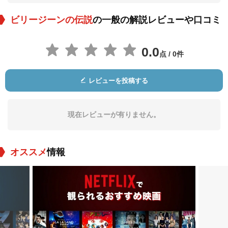
ビリージーンの伝説
の一般の解説レビューや口コミ
0.0
点 / 0件
レビューを投稿する
キース・ゴードン
キャロライン・ウィ
リアムズ
役：Lloyd Muldaur
役：Woman in Pick
up
現在レビューが有りません。
オススメ
情報