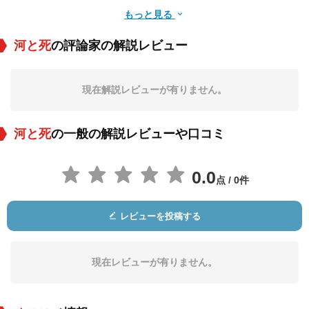
もっと見る
河と死
の評論家の解説レビュー
José Elías Moreno
Carlos Martínez
Alfredo Varela
Baena
現在解説レビューが有りません。
役：Don Nemesio
役：Padre Julián
役：Chinelas
河と死
の一般の解説レビューや口コミ
0.0
点 / 0件
レビューを投稿する
Miguel Manzano
マニュエル・ドンデ
Jorge Arriaga
役：Don Anselmo
役：Zósimo Anguia
役：Filegonio Menc
no
haca
現在レビューが有りません。