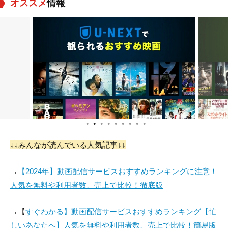
オススメ
情報
Roberto Meyer
Chel Lopez
José Muñoz
役：Doctor
役：Compadre
役：Don Honorio
●
●
●
●
●
●
●
●
●
↓↓みんなが読んでいる人気記事↓↓
Humberto Almazán
Efraín Arauz
Fernando Yapur
→
【2024年】動画配信サービスおすすめランキングに注意！
役：Crescencio Men
役：Amigo de Cresc
役：Amigo de Gerar
人気を無料や利用者数、売上で比較！徹底版
chaca
encio (uncredited)
do (uncredited)
→【
すぐわかる】動画配信サービスおすすめランキング【忙
しいあなたへ】人気を無料や利用者数、売上で比較！簡易版