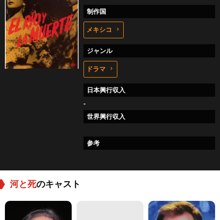
制作国
メキシコ
ジャンル
ドラマ
日本興行収入
-
世界興行収入
参考
河と死
のキャスト