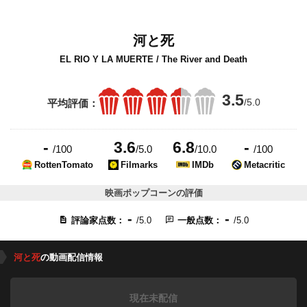
河と死
EL RIO Y LA MUERTE / The River and Death
3.5
/5.0
平均評価：
-
3.6
6.8
-
/100
/5.0
/10.0
/100
RottenTomato
Filmarks
IMDb
Metacritic
映画ポップコーンの評価
-
-
評論家点数：
/5.0
一般点数：
/5.0
河と死
の動画配信情報
現在未配信