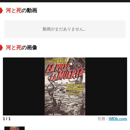
河と死
の動画
動画がまだありません。
河と死
の画像
1
/ 1
引用：
IMDb.com