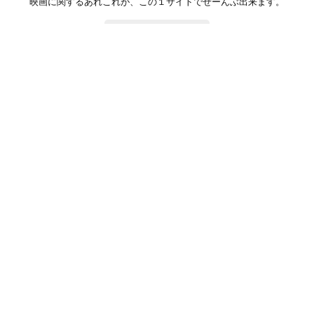
映画に関するあれこれが、この１サイトでぜーんぶ出来ます。
お問い合わせ
公式SNSで最新の情報をチェック!
登録/ログイン
映画ポップコーンって？
お問い合わせ
プライバシーポリシー
利用規約
サイトマップ
Copyright ©映画ポップコーン. All rights reserved.