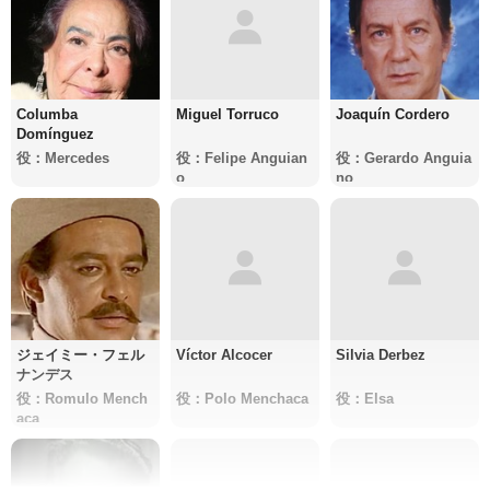
Columba
Miguel Torruco
Joaquín Cordero
Domínguez
役：Mercedes
役：Felipe Anguian
役：Gerardo Anguia
o
no
ジェイミー・フェル
Víctor Alcocer
Silvia Derbez
ナンデス
役：Romulo Mench
役：Polo Menchaca
役：Elsa
aca