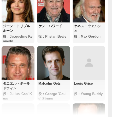
ジーン・トリプル
ケン・ハワード
ケネス・ウェルシ
ホーン
ュ
役：Jacqueline Ke
役：Phelan Beale
役：Max Gordon
nnedy
ダニエル・ボール
Malcolm Gets
Louis Grise
ドウィン
役：Julius 'Cap' K
役：George 'Goul
役：Young Buddy
rug
d' Strong