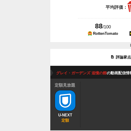
平均評価：
88
/100
RottenTomato
評論家
グレイ・ガーデンズ 追憶の館
の動画配信情
定額見放題
U-NEXT
定額