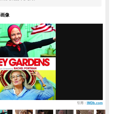
の画像
引用：
IMDb.com