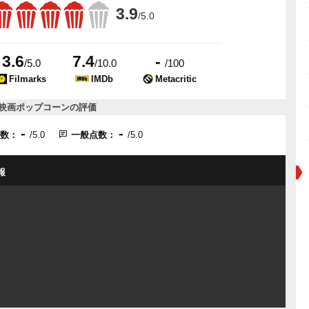
3.9
/5.0
3.6
7.4
-
/5.0
/10.0
/100
Filmarks
IMDb
Metacritic
映画ポップコーンの評価
-
-
点数：
/5.0
一般点数：
/5.0
報