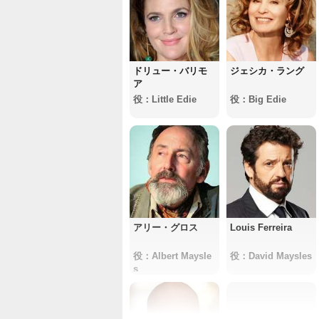
ドリュー・バリモ
ジェシカ・ラング
ア
役：Little Edie
役：Big Edie
アリー・グロス
Louis Ferreira
役：Albert Maysle
役：David Maysles
s