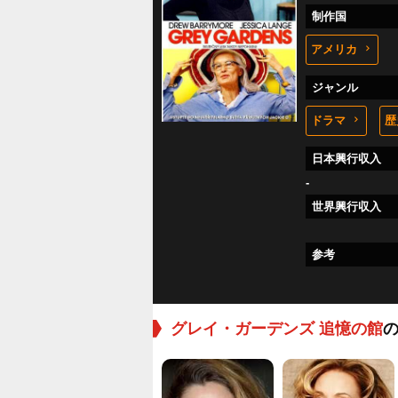
制作国
アメリカ
ジャンル
ドラマ
歴
日本興行収入
-
世界興行収入
参考
グレイ・ガーデンズ 追憶の館