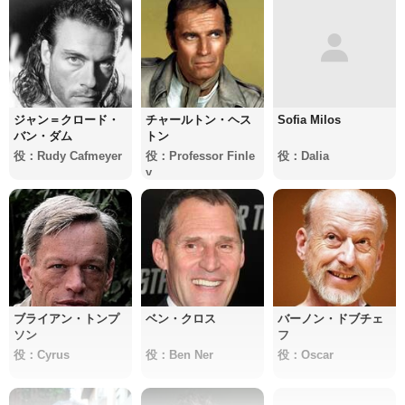
ジャン＝クロード・
チャールトン・ヘス
Sofia Milos
バン・ダム
トン
役：Rudy Cafmeyer
役：Professor Finle
役：Dalia
y
ブライアン・トンプ
ベン・クロス
バーノン・ドブチェ
ソン
フ
役：Cyrus
役：Ben Ner
役：Oscar