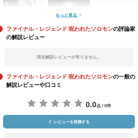
もっと見る
ファイナル・レジェンド 呪われたソロモン
の評論家
の解説レビュー
サッソン・ガーベイ
アロン・アブトゥブ
Joseph J. Tomaska
ール
役：Yuri
役：Avram
役：Goldman
現在解説レビューが有りません。
ファイナル・レジェンド 呪われたソロモン
の一般の
解説レビューや口コミ
0.0
点 / 0件
Peter Malota
Sharon Raginiano
Sami Huri
役：Amnon
役：Bassam
役：Lieutenant Itsik
レビューを投稿する