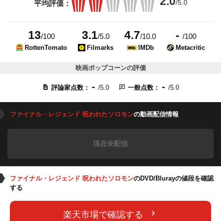
2.0
/5.0
平均評価：
13
3.1
4.7
-
/100
/5.0
/10.0
/100
RottenTomato
Filmarks
IMDb
Metacritic
映画ポップコーンの評価
-
-
評論家点数：
/5.0
一般点数：
/5.0
ファイナル・レジェンド 呪われたソロモン
の動画配信情報
現在未配信
ファイナル・レジェンド 呪われたソロモン
のDVD/Blurayの値段を確認
する
楽天市場で確認する