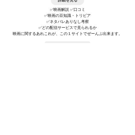
詳細を見る
✅映画解説 ✅口コミ
✅映画の豆知識・トリビア
✅ネタバレありなし考察
✅どの配信サービスで見られるか
映画に関するあれこれが、この１サイトでぜーんぶ出来ます。
お問い合わせ
公式SNSで最新の情報をチェック!
登録/ログイン
映画ポップコーンって？
お問い合わせ