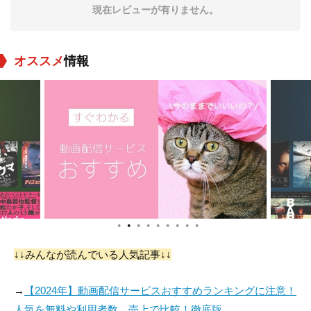
現在レビューが有りません。
オススメ
情報
Jack Widerker
デビッド・リーチ
Abdel Qissi
役：Executive
役：Mike Moran
役：Big Arab
●
●
●
●
●
●
●
●
●
Kathy Brayton
Anton Trendafilov
Georgi Kadurin
↓↓みんなが読んでいる人気記事↓↓
役：Hostess
役：Russian Émigré
役：Abbot
→
【2024年】動画配信サービスおすすめランキングに注意！
人気を無料や利用者数、売上で比較！徹底版