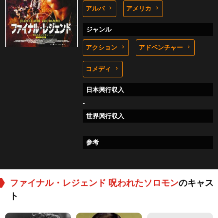
アルバ
アメリカ
ジャンル
アクション
アドベンチャー
コメディ
日本興行収入
-
世界興行収入
参考
ファイナル・レジェンド 呪われたソロモン
のキャス
ト