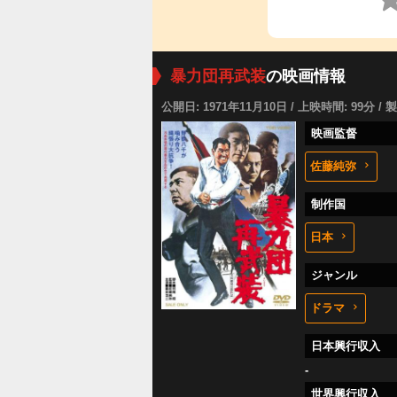
暴力団再武装
の映画情報
公開日: 1971年11月10日 / 上映時間: 99分 / 
映画監督
佐藤純弥
制作国
日本
ジャンル
ドラマ
日本興行収入
-
世界興行収入