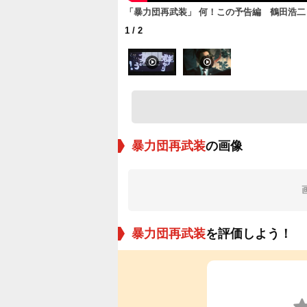
「暴力団再武装」 何！この予告編 鶴田浩二
1
/ 2
暴力団再武装
の画像
暴力団再武装
を評価しよう！