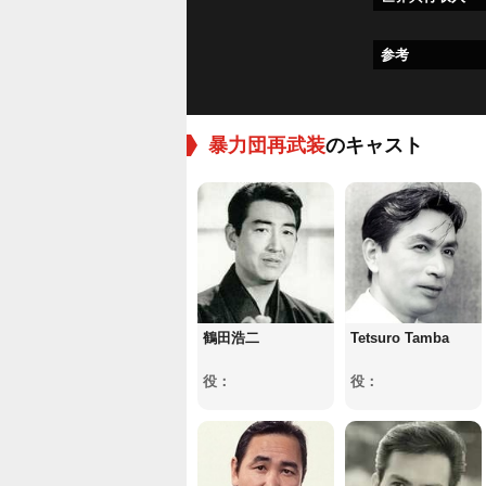
参考
暴力団再武装
のキャスト
鶴田浩二
Tetsuro Tamba
役：
役：