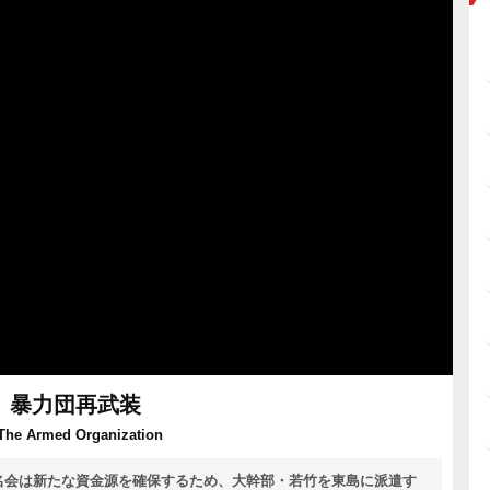
暴力団再武装
 The Armed Organization
名会は新たな資金源を確保するため、大幹部・若竹を東島に派遣す