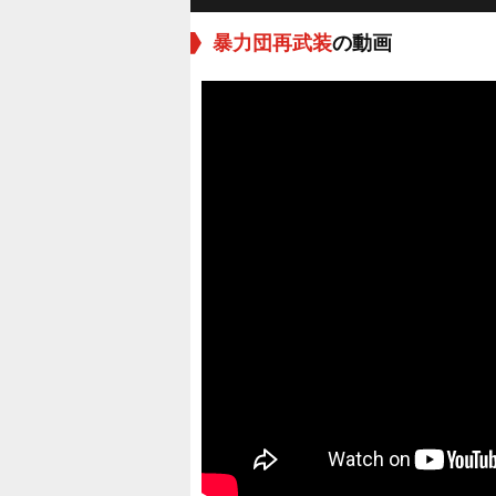
暴力団再武装
の動画