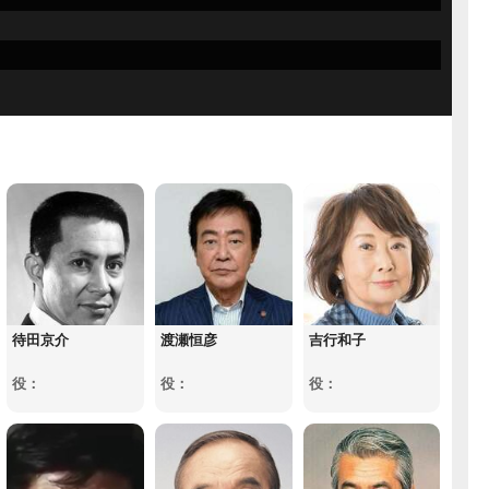
待田京介
渡瀬恒彦
吉行和子
役：
役：
役：