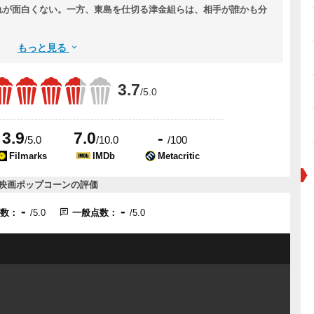
れが面白くない。一方、東島を仕切る津金組らは、相手が誰かも分
もっと見る
3.7
/5.0
3.9
7.0
-
/5.0
/10.0
/100
Filmarks
IMDb
Metacritic
映画ポップコーンの評価
-
-
点数：
/5.0
一般点数：
/5.0