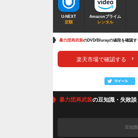
U-NEXT
Amazonプライム
定額
レンタル
暴力団再武装
のDVD/Blurayの値段を確認
楽天市場で確認する
暴力団再武装
の豆知識・失敗談
豆知識