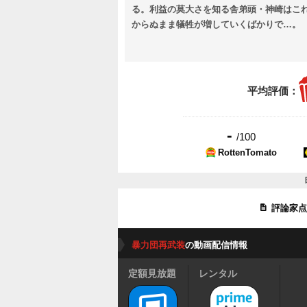
る。利益の莫大さを知る舎弟頭・神崎はこ
からぬまま犠牲が増していくばかりで…。
平均評価：
-
/100
RottenTomato
評論家
暴力団再武装
の動画配信情報
定額見放題
レンタル