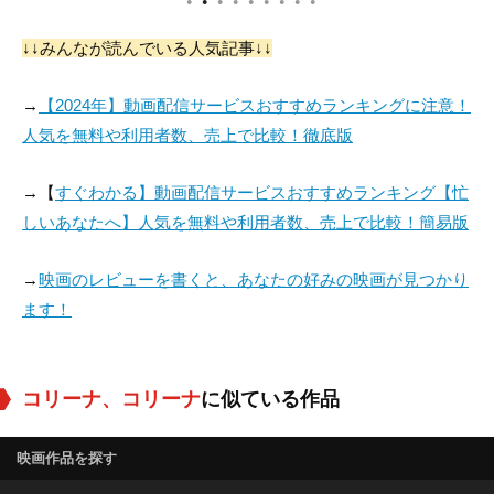
●
●
●
●
●
●
●
●
●
↓↓みんなが読んでいる人気記事↓↓
Mimi Lieber
Karen Leigh
Pearl Huang
Hopkins
→
【2024年】動画配信サービスおすすめランキングに注意！
役：Rita Lang
役：Liala Sheffield
役：Mrs. Wang
人気を無料や利用者数、売上で比較！徹底版
→【
すぐわかる】動画配信サービスおすすめランキング【忙
しいあなたへ】人気を無料や利用者数、売上で比較！簡易版
→
映画のレビューを書くと、あなたの好みの映画が見つかり
ます！
コリーナ、コリーナ
に似ている作品
映画作品を探す