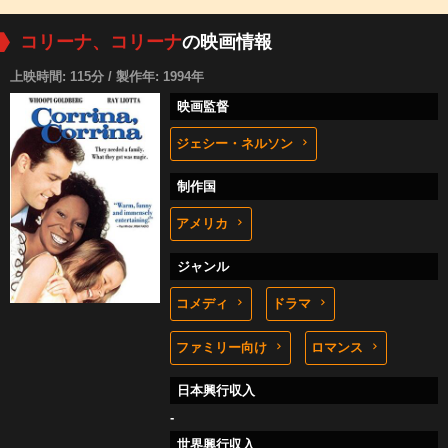
コリーナ、コリーナ
の映画情報
上映時間: 115分 / 製作年: 1994年
映画監督
ジェシー・ネルソン
制作国
アメリカ
ジャンル
コメディ
ドラマ
ファミリー向け
ロマンス
日本興行収入
-
世界興行収入