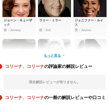
ジョーン・キューザ
ラリー・ミラー
ジェニファー・ルイ
ック
ス
役：Jonesy
役：Sid
役：Jevina
もっと見る
コリーナ、コリーナ
の評論家の解説レビュー
ウェンディ・クルー
エリカ・ヨーン
ドン・アメチー
ソン
現在解説レビューが有りません。
役：Jenny Davis
役：Grandma Eva
役：Grandpa Harry
コリーナ、コリーナ
の一般の解説レビューや口コミ