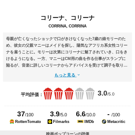
コリーナ、コリーナ
CORRINA, CORRINA
母親が亡くなったショックで口がきけなくなった7歳の娘モリーのた
め、彼女の父親マニーはメイドを探し、陽気なアフリカ系女性コリー
ナを雇うことに。モリーは次第にコリーナに魅了されていき、口をき
けるようになる。一方、マニーはCM用の曲を作る仕事がスランプに
陥るが、音楽に詳しいコリーナからアドバイスを受けて調子を取り戻
していく。やがてモリーはコリーナがパパのマニーと再婚することを
もっと見る
望むようになっていくが……。
3.0
/5.0
平均評価：
37
3.9
6.6
-
/100
/5.0
/10.0
/100
RottenTomato
Filmarks
IMDb
Metacritic
映画ポップコーンの評価