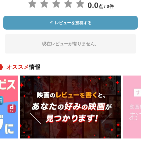
0.0
点 / 0件
レビューを投稿する
ブレント・スピナー
Tommy Bertelsen
リン・シェイ
役：Brent Witherspo
役：Bratty Boy
役：Repeat Nanny
on
現在レビューが有りません。
オススメ
情報
Noreen Hennessey
Lucy Webb
Juney Ellis
役：High Heels
役：Shirl
役：Miss O'Herlihy