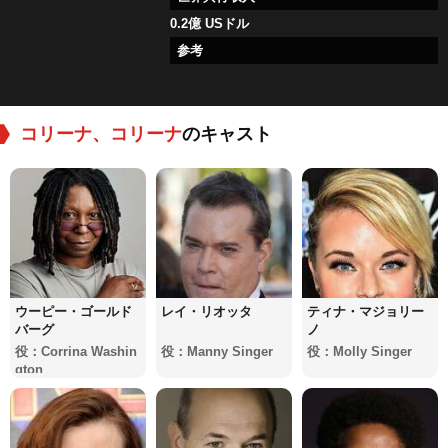
0.2億 USドル
参考
コリーナ、コリーナ
のキャスト
ウーピー・ゴールド
レイ・リオッタ
ティナ・マジョリー
バーグ
ノ
役：Corrina Washin
役：Manny Singer
役：Molly Singer
gton