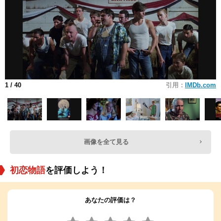
1
/ 40
引用：
IMDb.com
画像を全て見る
初恋物語
を評価しよう！
あなたの評価は？