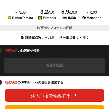
-
3.2
5.9
-
/100
/5.0
/10.0
/100
RottenTomato
Filmarks
IMDb
Metacritic
映画ポップコーンの評価
-
-
評論家点数：
/5.0
一般点数：
/5.0
初恋物語
の動画配信情報
現在未配信
初恋物語
のDVD/Blurayの値段を確認する
楽天市場で確認する