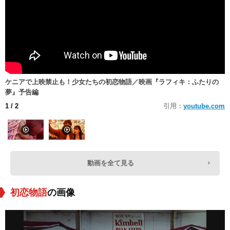
ケニアで上映禁止も！少女たちの初恋物語／映画『ラフィキ：ふたりの
夢』予告編
1
/ 2
引用：
youtube.com
動画を全て見る
初恋物語
の画像