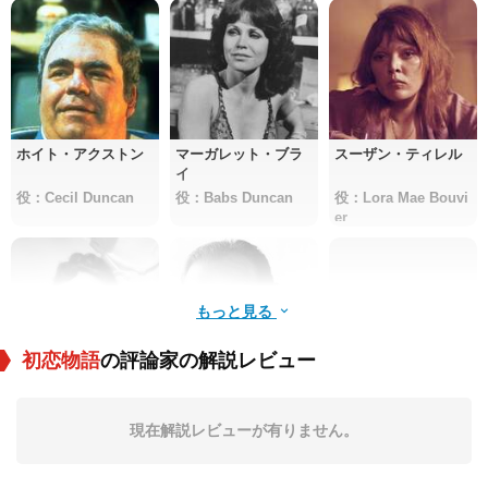
ホイト・アクストン
マーガレット・ブラ
スーザン・ティレル
イ
役：Cecil Duncan
役：Babs Duncan
役：Lora Mae Bouvi
er
もっと見る
初恋物語
の評論家の解説レビュー
イボンヌ・デ・カー
ブロデリック・クロ
Molly McCarthy
ロ
フォード
現在解説レビューが有りません。
役：Jeanene Dubois
役：Col. Tubman
役：Connie Peterso
n