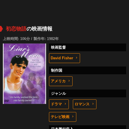
初恋物語
の映画情報
上映時間: 106分 / 製作年: 1982年
映画監督
David Fisher
制作国
アメリカ
ジャンル
ドラマ
ロマンス
テレビ映画