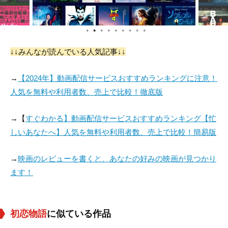
●
●
●
●
●
●
●
●
●
↓↓みんなが読んでいる人気記事↓↓
Ed Holmes
リチャード・モール
アニー・ベル
→
【2024年】動画配信サービスおすすめランキングに注意！
役：Justice of the P
役：Roy Logan
役：Nurse Nancy
人気を無料や利用者数、売上で比較！徹底版
eace
→【
すぐわかる】動画配信サービスおすすめランキング【忙
しいあなたへ】人気を無料や利用者数、売上で比較！簡易版
→
映画のレビューを書くと、あなたの好みの映画が見つかり
ます！
初恋物語
に似ている作品