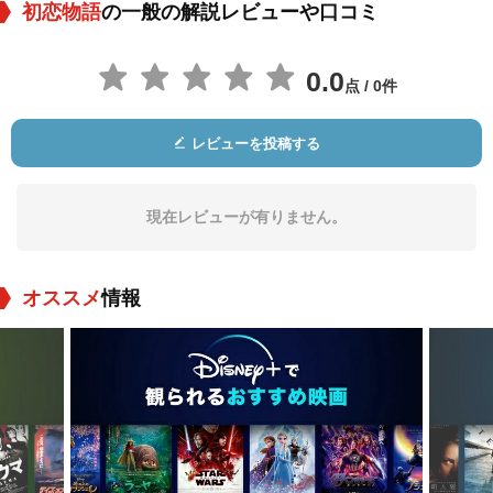
初恋物語
の一般の解説レビューや口コミ
0.0
点 / 0件
レビューを投稿する
Tiffany Strettner
David Underwood
Clint Hughes
役：Lisa Peterson
役：Richard Thomp
役：Clifford
son
現在レビューが有りません。
オススメ
情報
Pat Perkins
Jim Greenleaf
Tonja Walker
役：Pearl
役：Mike Miller
役：Karen