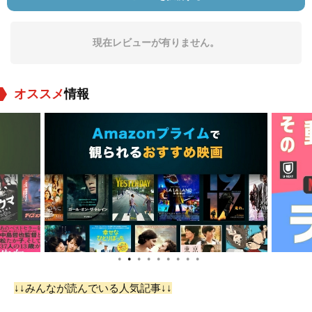
現在レビューが有りません。
オススメ
情報
Jon Ambrose
Kip Brown
Nick Alachiotis
役：Gibson
役：Leon
役：Ronic
●
●
●
●
●
●
●
●
●
Samantha Kaine
Dax Ravina
John Thomas
Gauthier
↓↓みんなが読んでいる人気記事↓↓
役：Helen
役：Tim
役：Blade