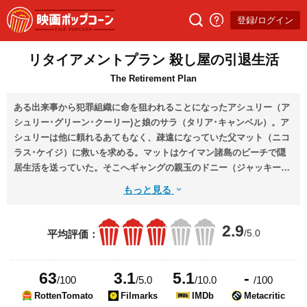
登録/ログイン
リタイアメントプラン 殺し屋の引退生活
The Retirement Plan
ある出来事から犯罪組織に命を狙われることになったアシュリー（ア
シュリー･グリーン･クーリー)と娘のサラ（タリア･キャンベル）。ア
シュリーは他に頼れるあてもなく、疎遠になっていた父マット（ニコ
ラス･ケイジ）に救いを求める。マットはケイマン諸島のビーチで隠
居生活を送っていた。そこへギャングの親玉のドニー（ジャッキー･
アール･ヘイリー）が手下のボボ（ロン･パールマン）を送り込む。や
もっと見る
がてアシュリーは父の隠された事実を知ることになる。そしてマット
の隠居生活は思わぬ展開を見せる。
2.9
/5.0
平均評価：
63
3.1
5.1
-
/100
/5.0
/10.0
/100
RottenTomato
Filmarks
IMDb
Metacritic