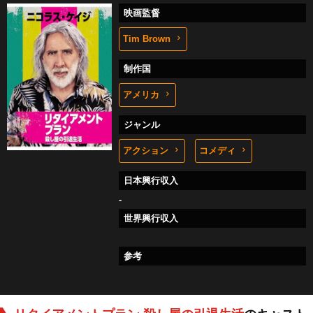
映画監督
Tim Brown
制作国
アメリカ
ジャンル
アクション
コメディ
日本興行収入
-
世界興行収入
参考