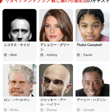
リタイアメントプラン 殺し屋の引退生活
のキャスト
ニコラス・ケイジ
アシュリー・グリー
Thalia Campbell
ン
役：Matt
役：Ashley
役：Sarah
ロン・パールマン
ジャッキー・アー
アーニー・ハドソン
ル・ヘイリー
役：Bobo
役：Donny
役：Joseph