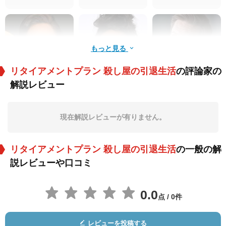
もっと見る
リタイアメントプラン 殺し屋の引退生活
の評論家の
解説レビュー
Grace Byers
リン・ウィットフィ
ジョエル・デビッ
ールド
ド・ムーア
役：Hector
役：Drisdale
役：Fitzsimmons
現在解説レビューが有りません。
リタイアメントプラン 殺し屋の引退生活
の一般の解
説レビューや口コミ
0.0
点 / 0件
Jordan Johnson-
リック・フォックス
Ronnie James
Hinds
Hughes
役：Jimmy
役：Christopher
役：General
レビューを投稿する