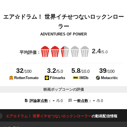
エア☆ドラム！ 世界イチせつないロックンロー
ラー
ADVENTURES OF POWER
2.4
/5.0
平均評価：
32
3.2
5.8
39
/100
/5.0
/10.0
/100
RottenTomato
Filmarks
IMDb
Metacritic
映画ポップコーンの評価
-
-
評論家点数：
/5.0
一般点数：
/5.0
エア☆ドラム！ 世界イチせつないロックンローラー
の動画配信情報