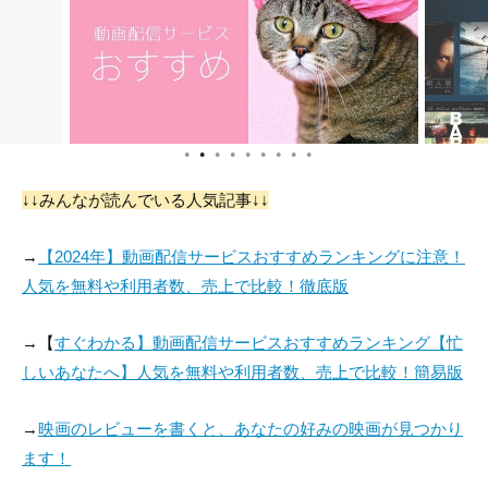
●
●
●
●
●
●
●
●
●
↓↓みんなが読んでいる人気記事↓↓
→
【2024年】動画配信サービスおすすめランキングに注意！
人気を無料や利用者数、売上で比較！徹底版
→【
すぐわかる】動画配信サービスおすすめランキング【忙
しいあなたへ】人気を無料や利用者数、売上で比較！簡易版
→
映画のレビューを書くと、あなたの好みの映画が見つかり
ます！