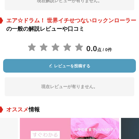
現在解説レビューが有りません。
エア☆ドラム！ 世界イチせつないロックンローラー
の一般の解説レビューや口コミ
0.0
点 / 0件
何炜晴
Eric Wareheim
Travis Johns
役：Yolanda Fong
役：Money
役：Brian 'Brain Do
レビューを投稿する
g' Calucci
現在レビューが有りません。
オススメ
情報
Jacki R. Chan
Jennifer Barbosa
役：Seattle Girl
役：Seattle Girl