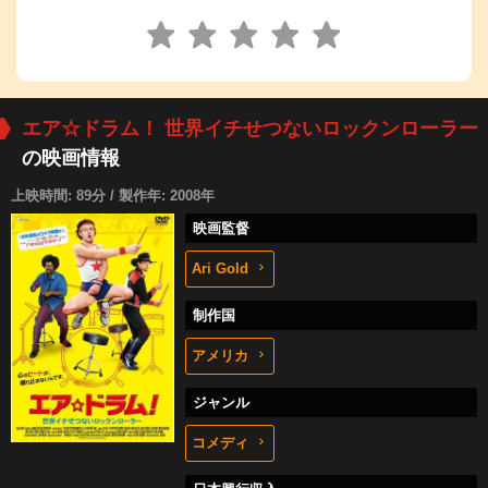
エア☆ドラム！ 世界イチせつないロックンローラー
の映画情報
上映時間: 89分 / 製作年: 2008年
映画監督
Ari Gold
制作国
アメリカ
ジャンル
コメディ