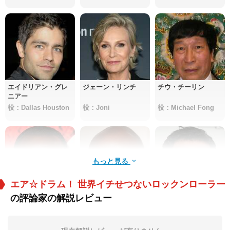
エイドリアン・グレ
ジェーン・リンチ
チウ・チーリン
ニアー
役：Dallas Houston
役：Joni
役：Michael Fong
もっと見る
エア☆ドラム！ 世界イチせつないロックンローラー
の評論家の解説レビュー
スティーブン・ウィ
ジミー・ジャン・ル
ニック・クロール
リアムズ
イ
役：Carlos
役：Aubelin
役：Versatio Bakir