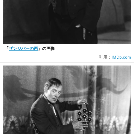
「
ザンジバーの西
」の画像
引用：
IMDb.com