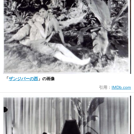
「
ザンジバーの西
」の画像
引用：
IMDb.com