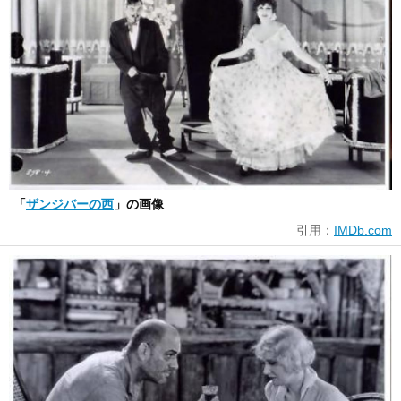
「
ザンジバーの西
」の画像
引用：
IMDb.com