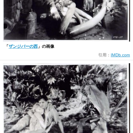
「
ザンジバーの西
」の画像
引用：
IMDb.com