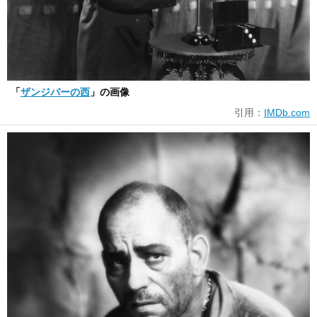
「
ザンジバーの西
」の画像
引用：
IMDb.com