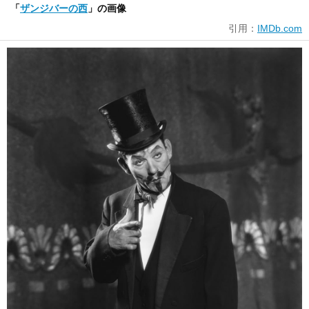
「
ザンジバーの西
」の画像
引用：
IMDb.com