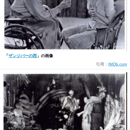
「
ザンジバーの西
」の画像
引用：
IMDb.com