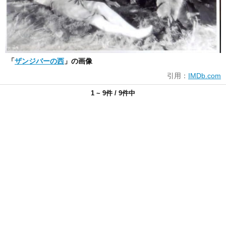
「
ザンジバーの西
」の画像
引用：
IMDb.com
1 ~ 9件 / 9件中