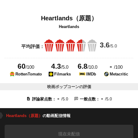
Heartlands（原題）
Heartlands
3.6
/5.0
平均評価：
60
4.3
6.8
-
/100
/5.0
/10.0
/100
RottenTomato
Filmarks
IMDb
Metacritic
映画ポップコーンの評価
-
-
評論家点数：
/5.0
一般点数：
/5.0
Heartlands（原題）
の動画配信情報
現在未配信