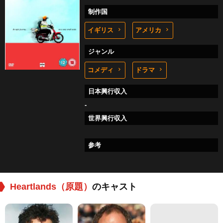
制作国
イギリス
アメリカ
ジャンル
コメディ
ドラマ
日本興行収入
-
世界興行収入
参考
Heartlands（原題）
のキャスト