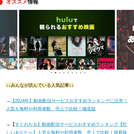
オススメ
情報
ジェームズ・コーデ
ジョー・デンプシー
Rupert Procter
ン
役：Shady
役：Craig
役：Trevor
●
●
●
●
●
●
●
●
●
↓↓みんなが読んでいる人気記事↓↓
Rob Jarvis
Bill Rodgers
Kate Rusby
→
【2024年】動画配信サービスおすすめランキングに注意！
役：Bob Derby
役：Dennis
役：Herself
人気を無料や利用者数、売上で比較！徹底版
→【
すぐわかる】動画配信サービスおすすめランキング【忙
しいあなたへ】人気を無料や利用者数、売上で比較！簡易版