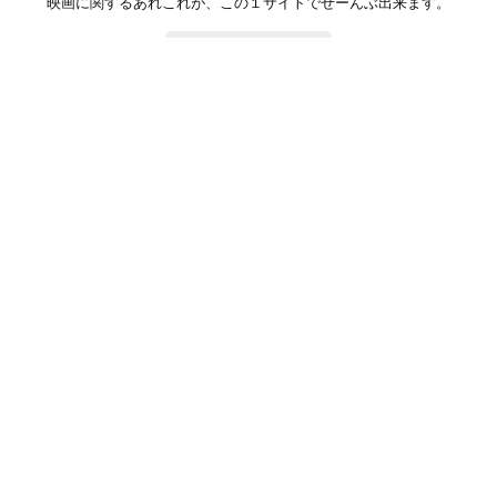
映画に関するあれこれが、この１サイトでぜーんぶ出来ます。
お問い合わせ
公式SNSで最新の情報をチェック!
登録/ログイン
映画ポップコーンって？
お問い合わせ
プライバシーポリシー
利用規約
サイトマップ
Copyright ©映画ポップコーン. All rights reserved.