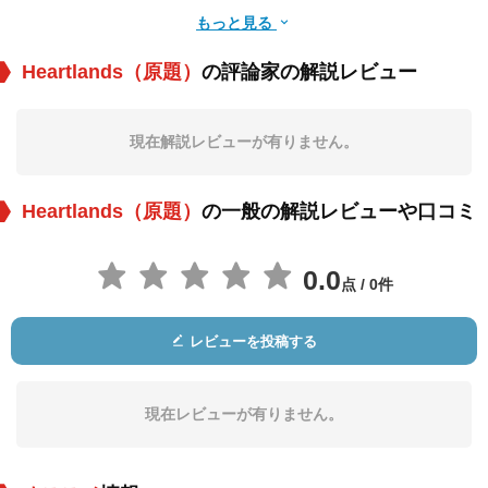
もっと見る
Heartlands（原題）
の評論家の解説レビュー
マーク・ストロング
Phillipa Peak
Jane Robbins
現在解説レビューが有りません。
役：Ian
役：Sarah
役：Sandra
Heartlands（原題）
の一般の解説レビューや口コミ
0.0
点 / 0件
レビューを投稿する
Ruth Jones
Paul Shane
Alan Williams
役：Mandy
役：Zippy
役：Deno
現在レビューが有りません。