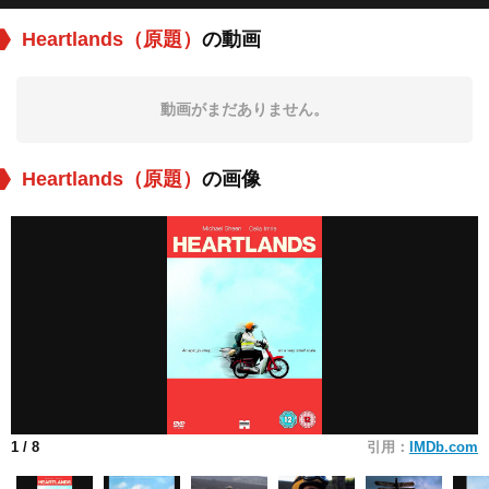
Heartlands（原題）
の動画
動画がまだありません。
Heartlands（原題）
の画像
1
/ 8
引用：
IMDb.com