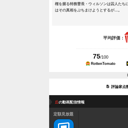
権を握る特務曹長・ウィルソンは囚人たち
はその真相をぶちまけようとするが…。
平均評価：
75
/100
RottenTomato
評論家点
丘
の動画配信情報
定額見放題