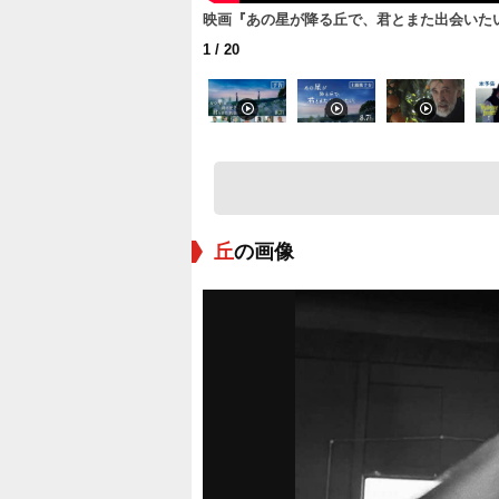
映画『あの星が降る丘で、君とまた出会いたい。』
1
/ 20
丘
の画像