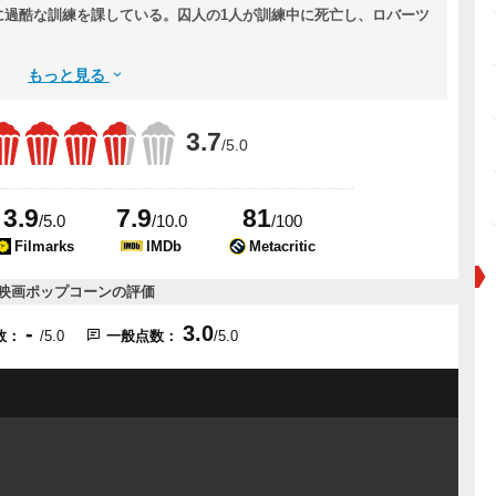
に過酷な訓練を課している。囚人の1人が訓練中に死亡し、ロバーツ
もっと見る
3.7
/5.0
3.9
7.9
81
/5.0
/10.0
/100
Filmarks
IMDb
Metacritic
映画ポップコーンの評価
-
3.0
数：
/5.0
一般点数：
/5.0