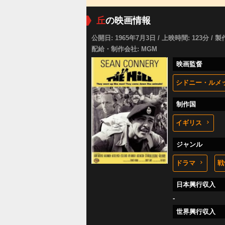
丘
の映画情報
公開日: 1965年7月3日 / 上映時間: 123分 / 製
配給・制作会社: MGM
映画監督
シドニー・ルメ
制作国
イギリス
ジャンル
ドラマ
戦
日本興行収入
-
世界興行収入