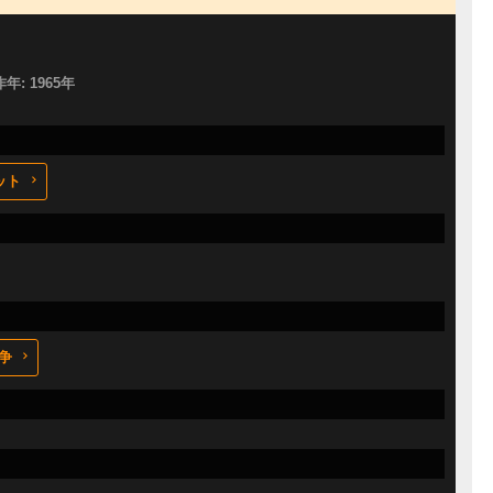
作年: 1965年
ット
争