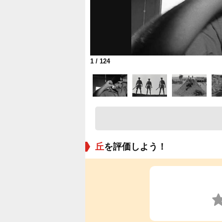
1
/ 124
丘
を評価しよう！