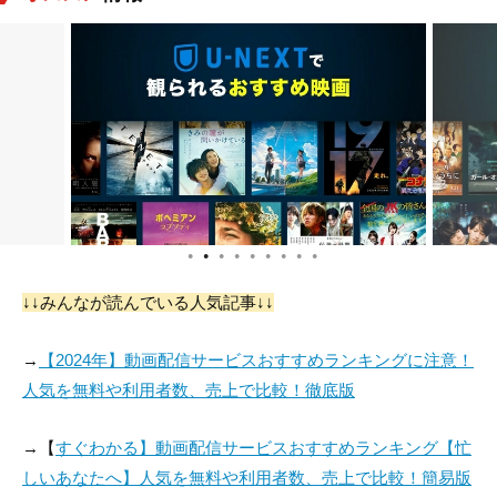
Mangala Pradeep
Saumya Liyanage
Mahendra Perera
Kumara
役：VD
役：Angry Foreigne
役：Ruwan
r
●
●
●
●
●
●
●
●
●
↓↓みんなが読んでいる人気記事↓↓
→
【2024年】動画配信サービスおすすめランキングに注意！
人気を無料や利用者数、売上で比較！徹底版
→【
すぐわかる】動画配信サービスおすすめランキング【忙
しいあなたへ】人気を無料や利用者数、売上で比較！簡易版