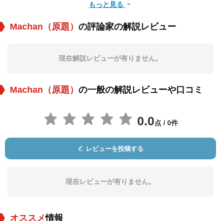
もっと見る
Machan（原題）
の評論家の解説レビュー
Pitchchei Selvaraj
Kumara
Pubudu
Thirimadura
Chathuranga
現在解説レビューが有りません。
役：Nesa
役：Oaf
役：Spoilt Son
Machan（原題）
の一般の解説レビューや口コミ
0.0
点 / 0件
レビューを投稿する
S. Selvsekaran
Pradeepan
Sarath Karunaratne
Puwabalasingham
役：Father
役：AJ
役：PK
現在レビューが有りません。
オススメ
情報