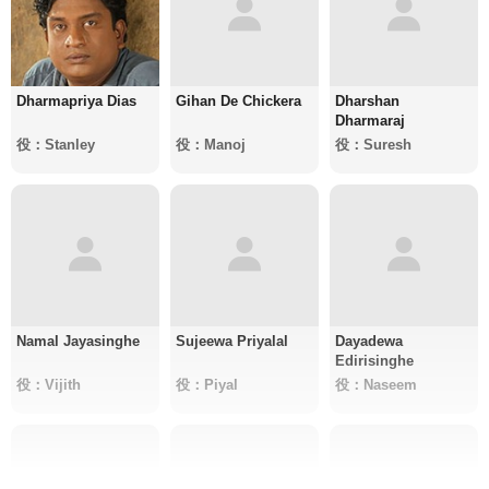
Dharmapriya Dias
Gihan De Chickera
Dharshan
Dharmaraj
役：Stanley
役：Manoj
役：Suresh
Namal Jayasinghe
Sujeewa Priyalal
Dayadewa
Edirisinghe
役：Vijith
役：Piyal
役：Naseem