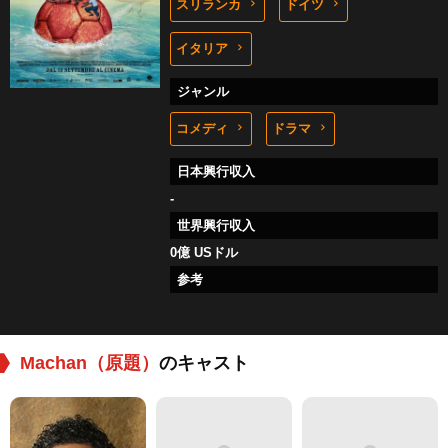
スリランカ
ドイツ
イタリア
ジャンル
コメディ
ドラマ
日本興行収入
-
世界興行収入
0億 USドル
参考
Machan（原題）
のキャスト