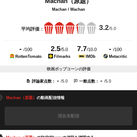
Machan（原題）
Machan / Machan
3.2
/5.0
平均評価：
-
2.5
7.7
-
/100
/5.0
/10.0
/100
RottenTomato
Filmarks
IMDb
Metacritic
映画ポップコーンの評価
-
-
評論家点数：
/5.0
一般点数：
/5.0
Machan（原題）
の動画配信情報
現在未配信