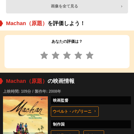
画像を全て見る
Machan（原題）
を評価しよう！
あなたの評価は？
Machan（原題）
の映画情報
上映時間: 109分 / 製作年: 2008年
映画監督
ウベルト・パゾリーニ
制作国