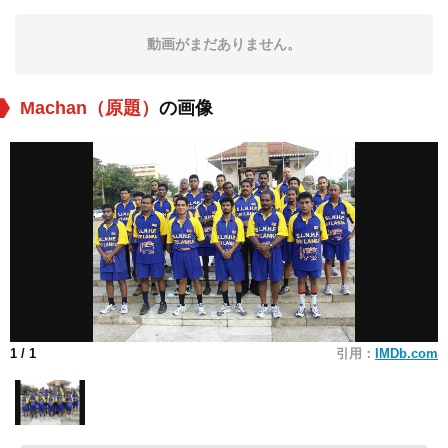
動画がまだありません。
Machan（原題）
の画像
1
/ 1
引用：
IMDb.com