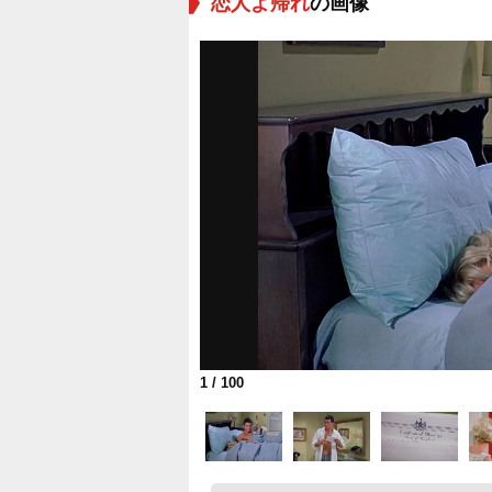
恋人よ帰れ
の画像
1
/ 100