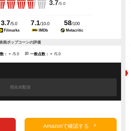
3.7
/5.0
3.7
7.1
58
/5.0
/10.0
/100
Filmarks
IMDb
Metacritic
映画ポップコーンの評価
-
-
点数：
/5.0
一般点数：
/5.0
現在未配信
Amazonで確認する