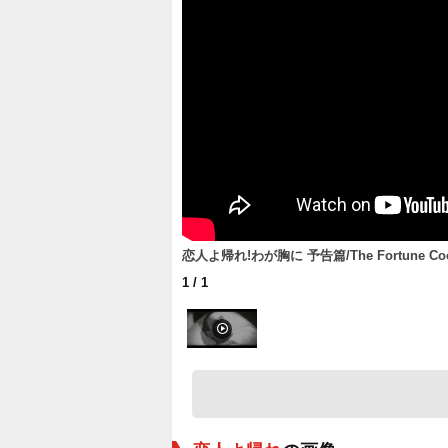
恋人よ帰れ!わが胸に 予告篇/The Fortune Cooki
1
/ 1