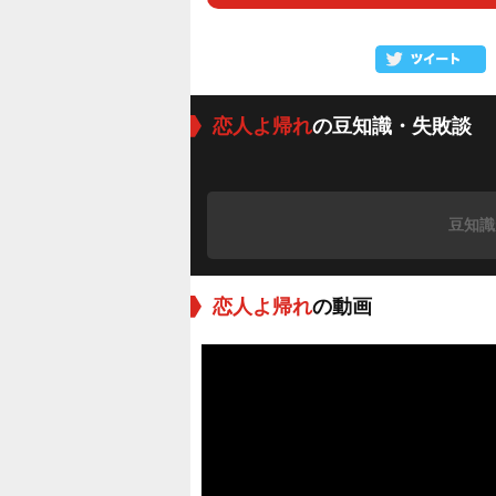
恋人よ帰れ
の豆知識・失敗談
豆知識
恋人よ帰れ
の動画