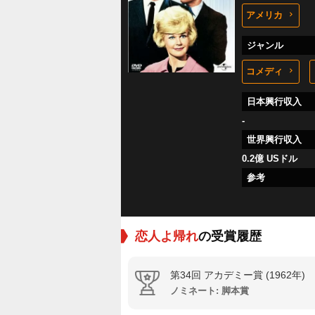
アメリカ
ジャンル
コメディ
日本興行収入
-
世界興行収入
0.2億 USドル
参考
恋人よ帰れ
の受賞履歴
第34回 アカデミー賞 (1962年)
ノミネート: 脚本賞