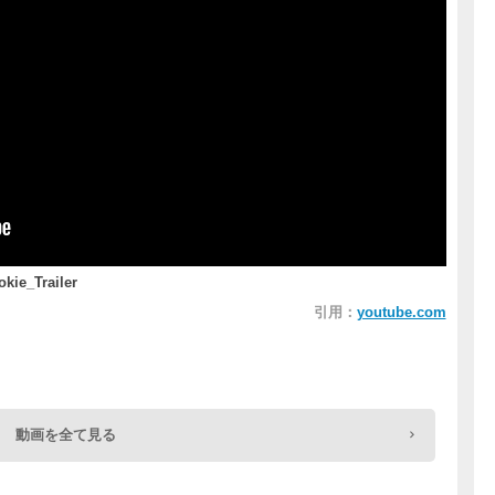
e_Trailer
引用：
youtube.com
動画を全て見る