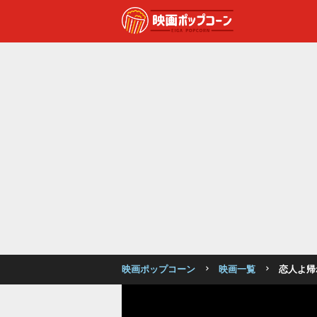
映画ポップコーン
映画一覧
恋人よ帰