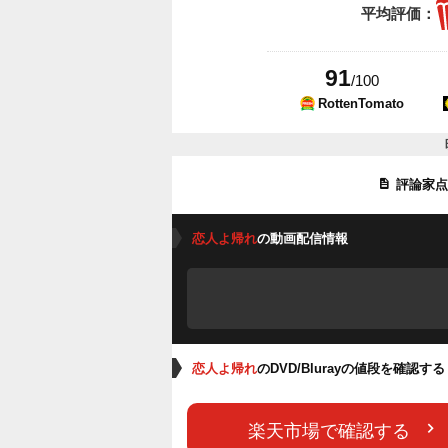
平均評価：
91
/100
RottenTomato
評論家
恋人よ帰れ
の動画配信情報
恋人よ帰れ
のDVD/Blurayの値段を確認する
楽天市場で確認する