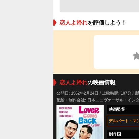
恋人よ帰れ
を評価しよう！
恋人よ帰れ
の映画情報
公開日: 1962年2月24日 / 上映時間: 107分 / 
配給・制作会社: 日本ユニヴァーサル・イン
映画監督
デルバート・マ
制作国