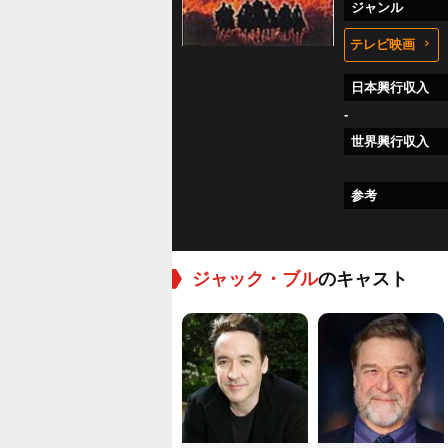
ジャンル
テレビ映画
日本興行収入
-
世界興行収入
参考
ジャック・ブル
のキャスト