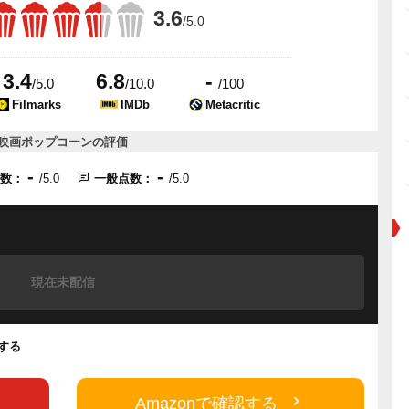
3.6
/5.0
3.4
6.8
-
/5.0
/10.0
/100
Filmarks
IMDb
Metacritic
映画ポップコーンの評価
-
-
点数：
/5.0
一般点数：
/5.0
現在未配信
認する
Amazonで確認する