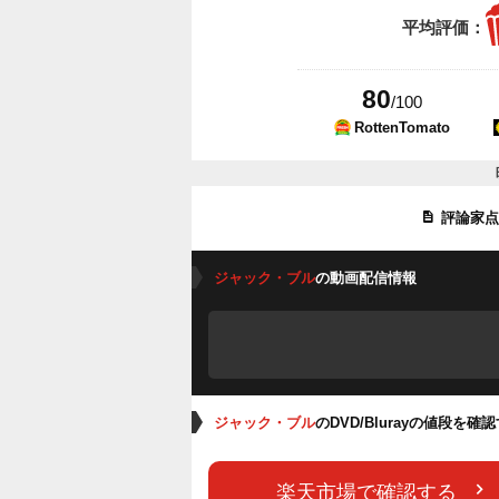
平均評価：
80
/100
RottenTomato
評論家
ジャック・ブル
の動画配信情報
ジャック・ブル
のDVD/Blurayの値段を確
楽天市場で確認する