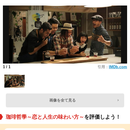
1
/ 1
引用：
IMDb.com
画像を全て見る
珈琲哲學～恋と人生の味わい方～
を評価しよう！