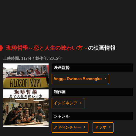
珈琲哲學～恋と人生の味わい方～
の映画情報
上映時間: 117分 / 製作年: 2015年
映画監督
Angga Dwimas Sasongko
制作国
インドネシア
ジャンル
アドベンチャー
ドラマ