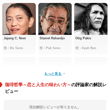
Jajang C. Noer
Slamet Rahardjo
Otig Pakis
役：Bu Seno
役：Pak Seno
役：Ayah Ben
もっと見る
珈琲哲學～恋と人生の味わい方～
の評論家の解説レ
ビュー
Melissa Karim
Westny Dj
Aufa Assegaf
役：Cici
役：Nana
役：Aldi
現在解説レビューが有りません。