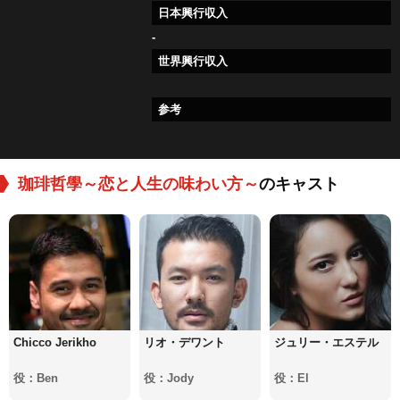
日本興行収入
-
世界興行収入
参考
珈琲哲學～恋と人生の味わい方～
のキャスト
Chicco Jerikho
リオ・デワント
ジュリー・エステル
役：Ben
役：Jody
役：El