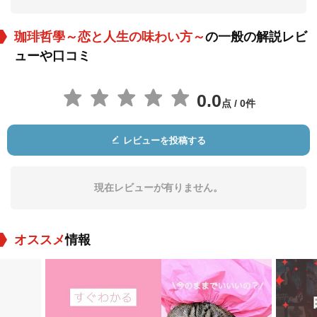
珈琲哲學～恋と人生の味わい方～
の一般の解説レビ
ューや口コミ
0.0
点 / 0件
Muhammad Aga
ジョコ・アンワル
Baim Wong
役：Aga
役：Debt Collector
役：Investor
レビューを投稿する
現在レビューが有りません。
オススメ
情報
Ronny P. Tjandra
ポール・アグスタ
Abdurrahman Arif
役：Investor
役：
役：Pelelang