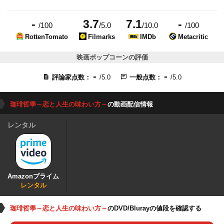
-
3.7
7.1
-
/100
/5.0
/10.0
/100
RottenTomato
Filmarks
IMDb
Metacritic
映画ポップコーンの評価
-
-
評論家点数：
/5.0
一般点数：
/5.0
珈琲哲學～恋と人生の味わい方～
の動画配信情報
レンタル
Amazonプライム
レンタル
珈琲哲學～恋と人生の味わい方～
のDVD/Blurayの値段を確認する