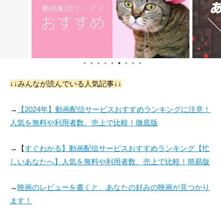
●
●
●
●
●
●
●
●
●
Arash Buana
↓↓みんなが読んでいる人気記事↓↓
役：
→
【2024年】動画配信サービスおすすめランキングに注意！
人気を無料や利用者数、売上で比較！徹底版
→【
すぐわかる】動画配信サービスおすすめランキング【忙
しいあなたへ】人気を無料や利用者数、売上で比較！簡易版
→
映画のレビューを書くと、あなたの好みの映画が見つかり
ます！