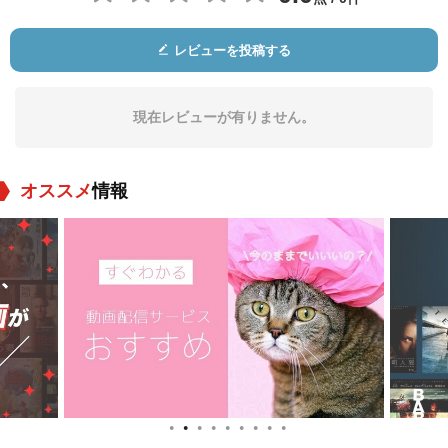
レビューを投稿する
Warren Wade
フランク・シルベラ
John George
役：Hodges
役：Santis
役：Cheyenne Audi
ence Member
現在レビューが有りません。
オススメ
情報
Boyd Holister
Leo V. Matranga
Cal Bolder
役：McAllister (as R
役：Gunslinger #2
役：Goober
obert Palmer)
●
●
●
●
●
●
●
●
●