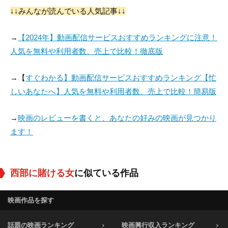
↓↓みんなが読んでいる人気記事↓↓
Taggart Casey
ハワード・マクネア
Frank Cordell
→
【2024年】動画配信サービスおすすめランキングに注意！
役：Gunslinger #1
役：Photographer
役：Theodore
人気を無料や利用者数、売上で比較！徹底版
→【
すぐわかる】動画配信サービスおすすめランキング【忙
しいあなたへ】人気を無料や利用者数、売上で比較！簡易版
→
映画のレビューを書くと、あなたの好みの映画が見つかり
ます！
西部に賭ける女
に似ている作品
映画作品を探す
話題の映画ランキング
映画興行収入ランキング