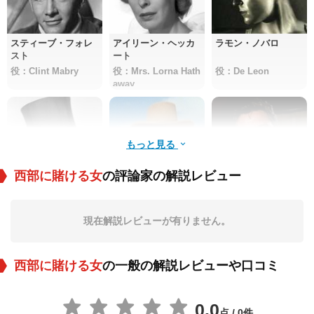
スティーブ・フォレ
アイリーン・ヘッカ
ラモン・ノバロ
スト
ート
役：Clint Mabry
役：Mrs. Lorna Hath
役：De Leon
away
もっと見る
西部に賭ける女
の評論家の解説レビュー
エドマンド・ロウ
George Mathews
エドワード・ビンズ
現在解説レビューが有りません。
役：Manfred 'Doc' M
役：Sam Pierce
役：Sheriff Ed McCl
ontague
ain
西部に賭ける女
の一般の解説レビューや口コミ
0.0
点 / 0件