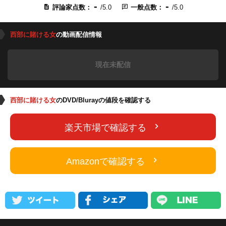
-
-
評論家点数：
/5.0
一般点数：
/5.0
西部に賭ける女
の動画配信情報
現在未配信
西部に賭ける女
のDVD/Blurayの値段を確認する
楽天市場で確認する
Amazonで確認する