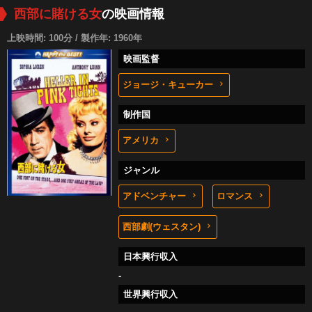
西部に賭ける女
の映画情報
上映時間: 100分 / 製作年: 1960年
映画監督
ジョージ・キューカー
制作国
アメリカ
ジャンル
アドベンチャー
ロマンス
西部劇(ウェスタン)
日本興行収入
-
世界興行収入