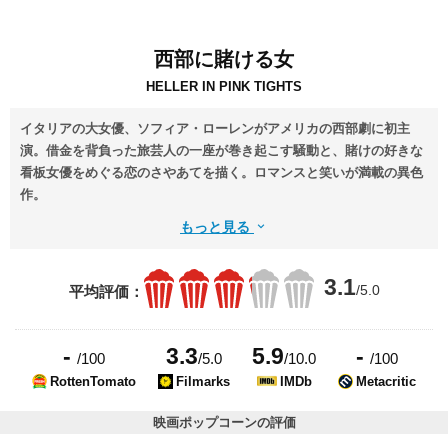
西部に賭ける女
HELLER IN PINK TIGHTS
イタリアの大女優、ソフィア・ローレンがアメリカの西部劇に初主
演。借金を背負った旅芸人の一座が巻き起こす騒動と、賭けの好きな
看板女優をめぐる恋のさやあてを描く。ロマンスと笑いが満載の異色
作。
もっと見る
3.1
/5.0
平均評価：
-
3.3
5.9
-
/100
/5.0
/10.0
/100
RottenTomato
Filmarks
IMDb
Metacritic
映画ポップコーンの評価