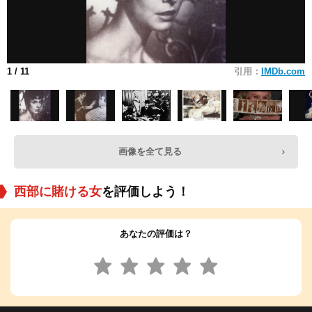
1
/ 11
引用：
IMDb.com
画像を全て見る
西部に賭ける女
を評価しよう！
あなたの評価は？