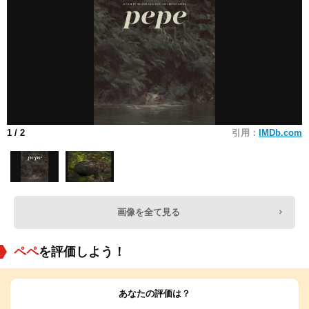
1
/ 2
引用：
IMDb.com
画像を全て見る
ペペ
を評価しよう！
あなたの評価は？