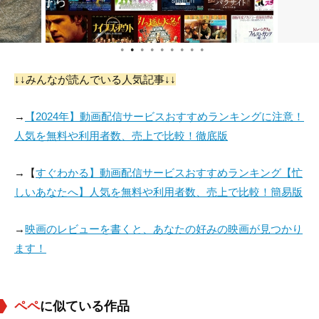
●
●
●
●
●
●
●
●
●
↓↓みんなが読んでいる人気記事↓↓
→
【2024年】動画配信サービスおすすめランキングに注意！
人気を無料や利用者数、売上で比較！徹底版
→【
すぐわかる】動画配信サービスおすすめランキング【忙
しいあなたへ】人気を無料や利用者数、売上で比較！簡易版
→
映画のレビューを書くと、あなたの好みの映画が見つかり
ます！
ペペ
に似ている作品