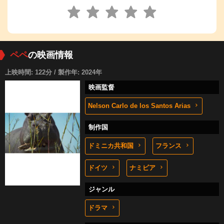
ペペ
の映画情報
上映時間: 122分 / 製作年: 2024年
映画監督
Nelson Carlo de los Santos Arias
制作国
ドミニカ共和国
フランス
ドイツ
ナミビア
ジャンル
ドラマ