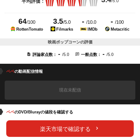
/5.0
平均評価：
64
3.5
-
-
/100
/5.0
/10.0
/100
RottenTomato
Filmarks
IMDb
Metacritic
映画ポップコーンの評価
-
-
評論家点数：
/5.0
一般点数：
/5.0
ペペ
の動画配信情報
現在未配信
ペペ
のDVD/Blurayの値段を確認する
楽天市場で確認する