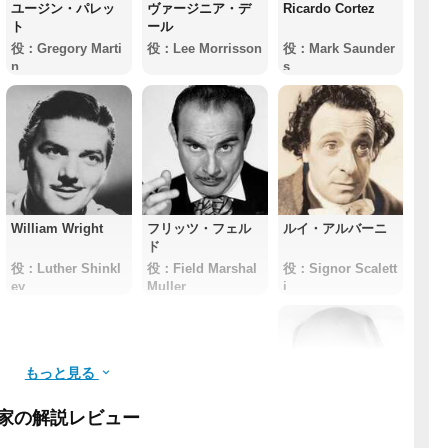
ユージン・パレッ
ヴァージニア・デ
Ricardo Cortez
ト
ール
役：Gregory Marti
役：Lee Morrisson
役：Mark Saunder
n
s
William Wright
フリッツ・フェル
ルイ・アルバーニ
ド
役：Luther Shinkl
役：Field Marshal
役：Signor Scalett
ey
Muller
i
もっと見る
家の解説レビュー