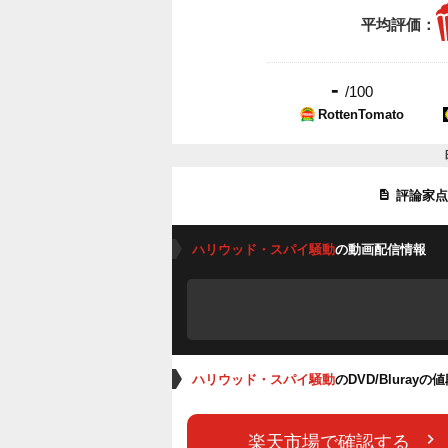
平均評価：
-
/100
RottenTomato
評論家
ハリウッド・スパイ騒動
の動画配信情報
ハリウッド・スパイ騒動
のDVD/Bluray
楽天市場で確認する