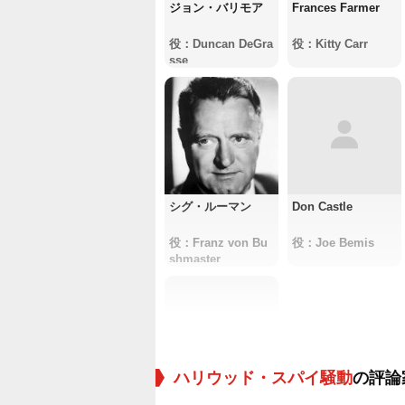
ジョン・バリモア
Frances Farmer
役：Duncan DeGra
役：Kitty Carr
sse
シグ・ルーマン
Don Castle
役：Franz von Bu
役：Joe Bemis
shmaster
ハリウッド・スパイ騒動
の評論