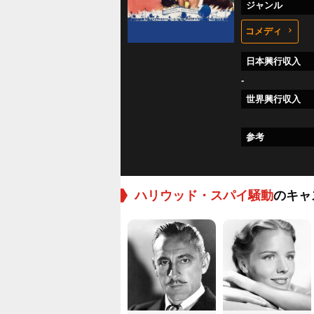
ジャンル
コメディ
日本興行収入
-
世界興行収入
参考
ハリウッド・スパイ騒動
のキャ