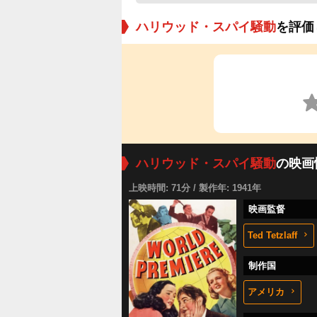
ハリウッド・スパイ騒動
を評価
ハリウッド・スパイ騒動
の映画
上映時間: 71分 / 製作年: 1941年
映画監督
Ted Tetzlaff
制作国
アメリカ