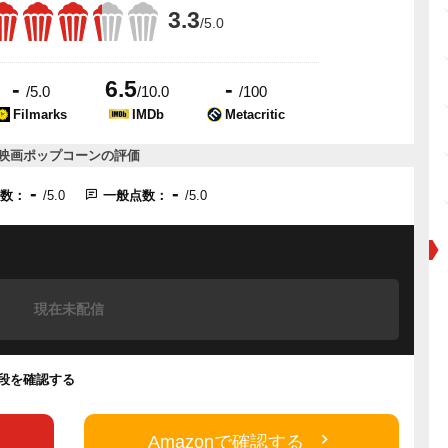
3.3
/5.0
-
6.5
-
/5.0
/10.0
/100
Filmarks
IMDb
Metacritic
映画ポップコーンの評価
-
-
点数：
/5.0
一般点数：
/5.0
現在未配信
の値段を確認する
Amazonで確認する