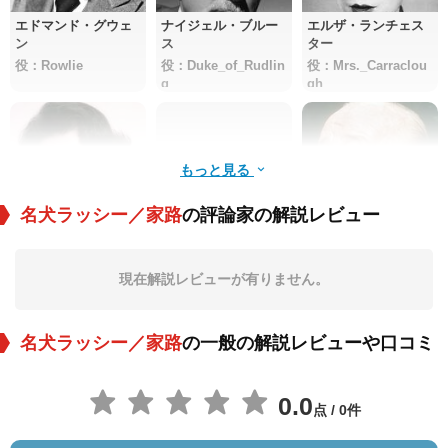
エドマンド・グウェ
ナイジェル・ブルー
エルザ・ランチェス
ン
ス
ター
役：Rowlie
役：Duke_of_Rudlin
役：Mrs._Carraclou
g
gh
もっと見る
名犬ラッシー／家路
の評論家の解説レビュー
エリザベス・テイラ
ベン・ウェブスター
J・パット・オマリー
ー
現在解説レビューが有りません。
役：Priscilla
役：Dan'l_Fadden
役：Hynes
名犬ラッシー／家路
の一般の解説レビューや口コミ
0.0
点 / 0件