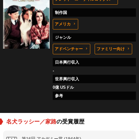
制作国
アメリカ
ジャンル
アドベンチャー
ファミリー向け
日本興行収入
-
世界興行収入
0億 USドル
参考
名犬ラッシー／家路
の受賞履歴
第16回 アカデミー賞 (1944年)