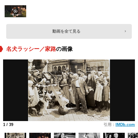
動画を全て見る
名犬ラッシー／家路
の画像
1
/ 39
引用：
IMDb.com