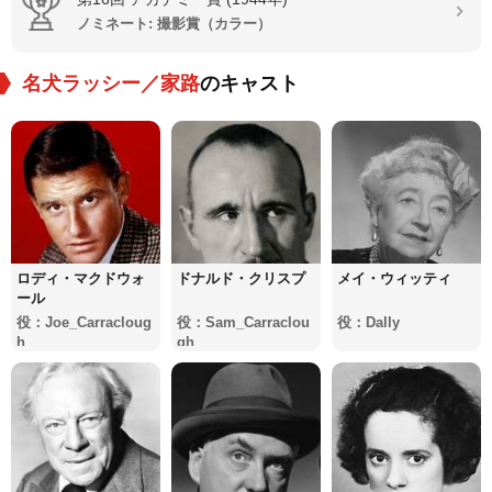
ノミネート: 撮影賞（カラー）
名犬ラッシー／家路
のキャスト
ロディ・マクドウォ
ドナルド・クリスプ
メイ・ウィッティ
ール
役：Joe_Carracloug
役：Sam_Carraclou
役：Dally
h
gh