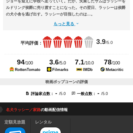
ジョーを迎えに学校へ走っていく。だが、失業したサムはラッシーを
ルドリング侯爵に売り渡すことになった。その翌日、ラッシーは侯爵
の犬小舎を逃げ出す。ラッシーが目指したのは…。
もっと見る
3.9
/5.0
平均評価：
94
3.6
7.1
78
/100
/5.0
/10.0
/100
RottenTomato
Filmarks
IMDb
Metacritic
映画ポップコーンの評価
-
-
評論家点数：
/5.0
一般点数：
/5.0
名犬ラッシー／家路
の動画配信情報
定額見放題
レンタル