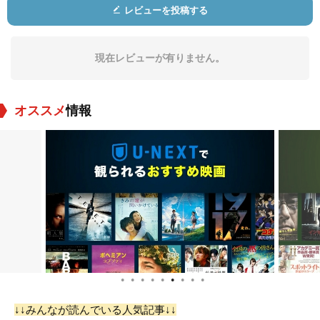
レビューを投稿する
アラン・ネイピア
アーサー・シールズ
ジョン・ロジャース
役：Jock
役：Andrew
役：Snickers
現在レビューが有りません。
オススメ
情報
アレック・クレイグ
Pal
May Beatty
役：Buckles
役：Lassie
役：Woman (uncred
ited)
●
●
●
●
●
●
●
●
●
↓↓みんなが読んでいる人気記事↓↓