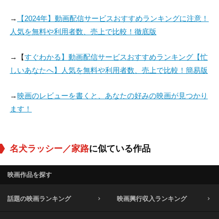
George Broughton
Sherlee Collier
Howard Davies
→
【2024年】動画配信サービスおすすめランキングに注意！
役：Allen (uncredite
役：Little Girl (uncr
役：Cobbler (uncred
人気を無料や利用者数、売上で比較！徹底版
d)
edited)
ited)
→【
すぐわかる】動画配信サービスおすすめランキング【忙
しいあなたへ】人気を無料や利用者数、売上で比較！簡易版
→
映画のレビューを書くと、あなたの好みの映画が見つかり
ます！
名犬ラッシー／家路
に似ている作品
映画作品を探す
話題の映画ランキング
映画興行収入ランキング